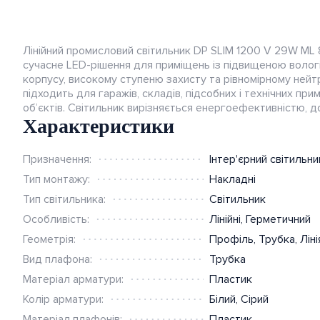
Альтернативна енергетика
Розумний будинок,
Лінійний промисловий світильник DP SLIM 1200 V 29W M
відеоспостереження і
сучасне LED-рішення для приміщень із підвищеною волог
домофон
корпусу, високому ступеню захисту та рівномірному нейт
підходить для гаражів, складів, підсобних і технічних пр
об’єктів. Світильник вирізняється енергоефективністю, 
Характеристики
Призначення:
Інтер'єрний світильн
Тип монтажу:
Накладні
Тип світильника:
Світильник
Особливість:
Лінійні
,
Герметичний
Геометрія:
Профіль
,
Трубка
,
Ліні
Вид плафона:
Трубка
Матеріал арматури:
Пластик
Колір арматури:
Білий
,
Сірий
Матеріал плафонів:
Пластик