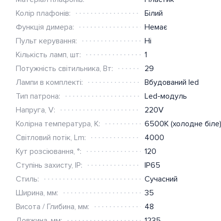
Колір плафонів:
Білий
Функція димера:
Немає
Пульт керування:
Ні
Кількість ламп, шт:
1
Потужність світильника, Вт:
29
Лампи в комплекті:
Вбудований led
Тип патрона:
Led-модуль
Напруга, V:
220V
Колірна температура, К:
6500K (холодне біле
Світловий потік, Lm:
4000
Кут розсіювання, °:
120
Ступінь захисту, IP:
IP65
Стиль:
Сучасний
Ширина, мм:
35
Висота / Глибина, мм:
48
Довжина, мм:
1235