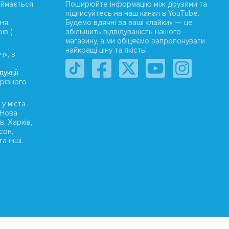
аймається
Поширюйте інформацію між друзями та
підписуйтесь на наш канал в YouTube.
ня:
Будемо вдячні за ваші «лайки» — це
ів (
збільшить відвідуваність нашого
магазину, а ми обіцяємо запропонувати
найкращі ціну та якість!
ч», з
укції
,
 різного
 у міста
«Нова
в, Харків,
сон,
а інші.