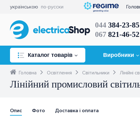
українською
по-русски
Голов
044
384-23-85
067
821-46-52
Каталог товарів
Виробники
Освітлення
Головна
Освітлення
Світильники
Лінійні с
Лінійний промисловий світил
Розетки та вимикачі
Комутація та керування
Опис
електричним навантаженням
Фото
Доставка і оплата
Кабель, провід