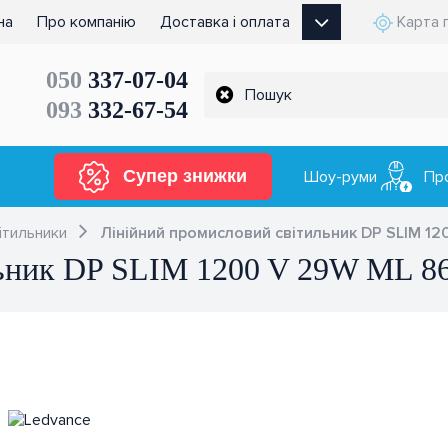
на
Про компанію
Доставка і оплата
Карта 
050
337-07-04
093
332-67-54
Супер знижки
Шоу-руми
Пр
вітильники
Лінійний промисловий світильник DP SLIM 1
ьник DP SLIM 1200 V 29W ML 86