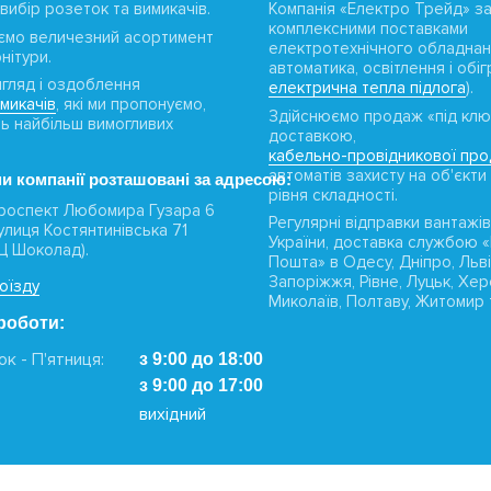
вибір розеток та вимикачів.
Компанія «Електро Трейд» з
комплексними поставками
ємо величезний асортимент
електротехнічного обладнан
нітури.
автоматика, освітлення і обігр
игляд і оздоблення
електрична тепла підлога
).
имикачів
, які ми пропонуємо,
Здійснюємо продаж «під клю
ть найбільш вимогливих
доставкою,
кабельно-провідникової прод
автоматів захисту на об'єкти
и компанії розташовані за адресою:
рівня складності.
 проспект Любомира Гузара 6
Регулярні відправки вантажів
вулиця Костянтинівська 71
України, доставка службою 
ТЦ Шоколад).
Пошта» в Одесу, Дніпро, Льві
Запоріжжя, Рівне, Луцьк, Хер
оїзду
Миколаїв, Полтаву, Житомир т
роботи:
к - П'ятниця:
з 9:00 до 18:00
з 9:00 до 17:00
вихідний