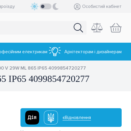
проїзду
Особистий кабінет
офесійним електрикам
Архітекторам і дизайнерам
200 V 29W ML 865 IP65 4099854720277
5 IP65 4099854720277
єВідновлення