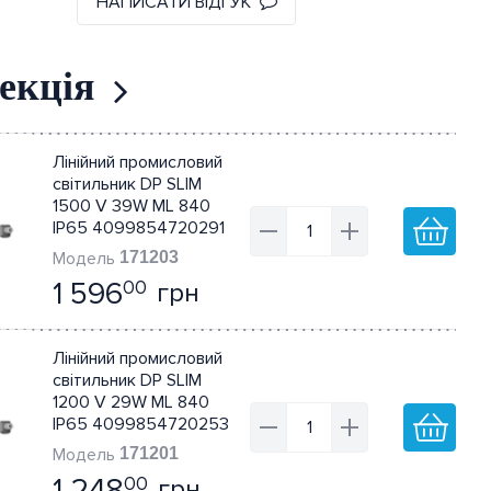
НАПИСАТИ ВІДГУК
екція
Лінійний промисловий
світильник DP SLIM
1500 V 39W ML 840
IP65 4099854720291
171203
1 596
грн
00
Лінійний промисловий
світильник DP SLIM
1200 V 29W ML 840
IP65 4099854720253
171201
1 248
грн
00