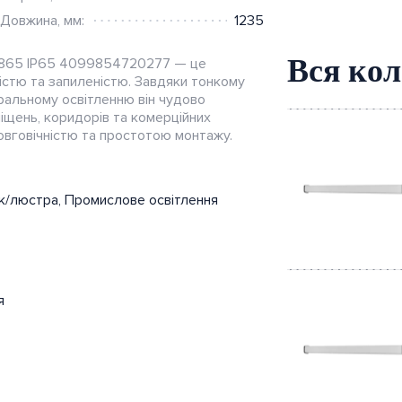
Довжина, мм:
1235
Вся кол
L 865 IP65 4099854720277 — це
істю та запиленістю. Завдяки тонкому
ральному освітленню він чудово
иміщень, коридорів та комерційних
довговічністю та простотою монтажу.
Швидкий
перегляд
ик/люстра
,
Промислове освітлення
я
Швидкий
перегляд