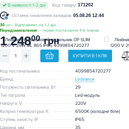
В наявності 1-2 дні
171202
Останнє оновлення залишків:
05.08.26 12:44
30
шт— Відправимо за 1-2 дні
Передзамовлення
— термін постачання 4-6 тижнів
1 248
00
грн
КУПИТИ В 1 КЛІК
Код постачальника:
4099854720277
Бренд:
Ledvance
Потужність світильника, Вт:
29
Тип патрона:
Led-модуль
Напруга, V:
220V
Колірна температура, К:
6500K (холодне біле)
Ступінь захисту, IP:
IP65
Ширина, мм:
35