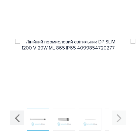
Прокладання та монтаж
кабелю
Захист електромережі
Для електродвигунів
Тепла підлога та обігрів
Щитове обладнання
Електроінструмент
Вентиляція
Зарядки
для електромобілів