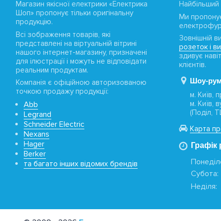
Магазин якісної електрики «Електрика
Найбільший 
Шоп» пропонує тільки оригінальну
Ми пропону
продукцію.
електрофур
Всі зображення товарів, які
Зовнішній в
представлені на віртуальній вітрині
розеток і в
нашого інтернет-магазину, призначені
здивує наві
для ілюстрації і можуть не відповідати
клієнтів.
реальним продуктам.
Шоу-рум
Компанія є офіційною авторизованою
точкою продажу продукції:
м. Київ,
м. Київ, 
Abb
(Поділ, 
Legrand
Schneider Electric
Карта пр
Nexans
Hager
Графік 
Berker
Понеділо
та багато інших відомих брендів
Субота:
Неділя: