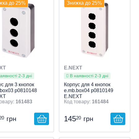
жка до 25%
Знижка до 25%
видкий перегляд
Швидкий перегляд
XT
E.NEXT
аявності 2-3 дні
В наявності 2-3 дні
с для 3 кнопок
Корпус для 4 кнопок
.box03 p0810148
e.mb.box04 p0810149
XT
E.NEXT
161483
161484
145
20
20
грн
грн
пристрою
ливості клавіши
: Пост для
:
Тип пристрою
Особливості клавіши
: Пост для
: