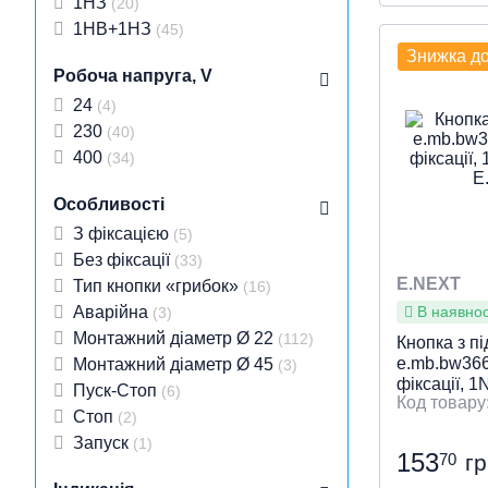
1НЗ
(20)
Тип прис
Особливос
Індикація
Робоча на
Колір
Місце вст
Діаметр вр
: Че
:
1НВ+1НЗ
(45)
Без фіксац
підключе
Знижка д
діаметр Ø 
панель
Робоча напруга, V
24
(4)
230
(40)
Швидки
400
(34)
Особливості
З фіксацією
(5)
Без фіксації
(33)
E.NEXT
Тип кнопки «грибок»
(16)
Аварійна
В наявност
(3)
Монтажний діаметр Ø 22
(112)
Кнопка з пі
e.mb.bw366
Монтажний діаметр Ø 45
(3)
фіксації, 
Пуск-Стоп
(6)
E.NEXT
Стоп
(2)
Запуск
(1)
153
70
г