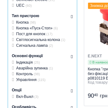
кнопок
Монтажний
UEC
(60)
Знижка д
Розумний будинок,
відеоспостереження і
Тип пристрою
домофон
Кнопка
(98)
Швидки
Кнопка «Пуск-Стоп»
(6)
Пост для кнопок
(17)
Світлосигнальна колона
(1)
Сигнальна лампа
(2)
Основні функції
E.NEXT
Індикація
В наявност
(25)
Аварійна зупинка
(1)
Кнопка "гр
без фіксац
Контроль
(98)
p0810119 
Управління
(115)
Опції
90
40
грн
Вкл-Выкл
(3)
Особливість