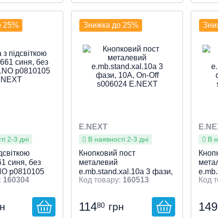
трою
ті клавіши
пруга, V
ановлення /
ізки, мм
рвоний
 Є
: Кнопка
: 400
: 22
:
Тип пристрою
Контакти
Особливості клавіши
Індикація
Робоча напруга, V
Колір
Місце встановлення /
Діаметр врізки, мм
: Зелений
: 1НВ
: Є
: Кнопка
: 400
: 22
:
Тип 
Конт
Особ
Інди
Робо
Колі
Місц
Діам
ії, Монтажний
ння
: Монтажна
Без фіксації, Монтажний
підключення
: Монтажна
Без 
підк
о 25%
Знижка до 25%
Зни
22
діаметр Ø 22
панель
діам
пане
й перегляд
Швидкий перегляд
Ш
E.NEXT
E.NE
і 2-3 дні
В наявності 2-3 дні
В н
дсвіткою
Кнопковий пост
Кноп
1 синя, без
металевий
мета
1NO p0810105
e.mb.stand.xal.10a 3 фази,
e.mb.
160304
160513
10А, On-Off s006024
16А, 
E.NEXT
E.NE
114
149
80
рн
грн