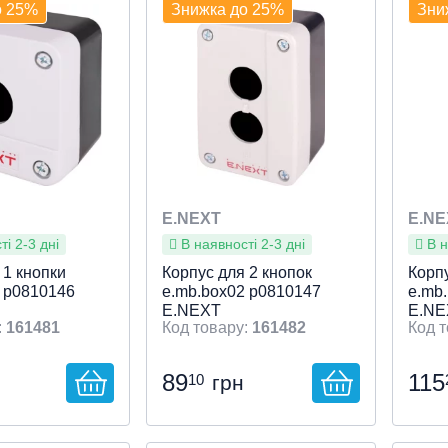
о 25%
Знижка до 25%
Зни
й перегляд
Швидкий перегляд
Ш
E.NEXT
E.NE
і 2-3 дні
В наявності 2-3 дні
В н
 1 кнопки
Корпус для 2 кнопок
Корпу
 p0810146
e.mb.box02 p0810147
e.mb
E.NEXT
E.NE
161481
161482
89
115
10
грн
трою
ті клавіши
: Пост для
:
Тип пристрою
Особливості клавіши
: Пост для
:
Тип 
Особ