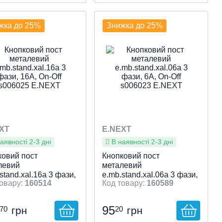
пристрою
акти
ливості клавіши
кація
ча напруга, V
р
е встановлення /
етр врізки, мм
: Жовтий
: 1НВ
: Є
: Кнопка
: 400
: 22
:
Тип пристрою
Контакти
Особливості клавіши
Індикація
Робоча напруга, V
Колір
Місце встановлення /
Діаметр врізки, мм
: Білий
: 1НВ
: Є
: Кнопка
: 400
: 22
:
фіксації, Монтажний
лючення
: Монтажна
Без фіксації, Монтажний
підключення
: Монтажна
жка до 25%
Знижка до 25%
етр Ø 22
ль
діаметр Ø 22
панель
видкий перегляд
Швидкий перегляд
XT
E.NEXT
аявності 2-3 дні
В наявності 2-3 дні
ковий пост
Кнопковий пост
левий
металевий
stand.xal.16a 3 фази,
e.mb.stand.xal.06a 3 фази,
160514
160589
On-Off s006025
6А, On-Off s006023
XT
E.NEXT
95
70
20
грн
грн