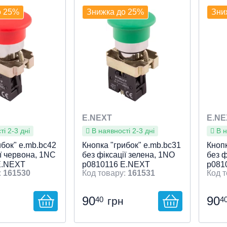
 діаметр Ø 22
кнопок
Монтажний діаметр Ø 22
кноп
Монт
о 25%
Знижка до 25%
Зни
й перегляд
Швидкий перегляд
Ш
E.NEXT
E.NE
і 2-3 дні
В наявності 2-3 дні
В н
ибок" e.mb.bc42
Кнопка "грибок" e.mb.bc31
Кнопк
ії червона, 1NC
без фіксації зелена, 1NO
без ф
E.NEXT
p0810116 E.NEXT
p081
161530
161531
90
90
40
4
грн