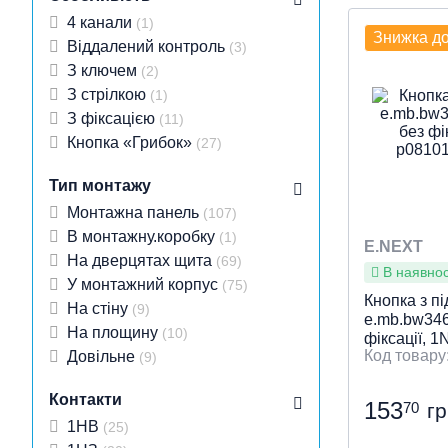
Тип прис
Особливі
Особливос
Індикація
Робоча на
Колір
Місце вст
Діаметр вр
: Че
:
«Грибок»
Без фіксац
підключе
4 канали
(1)
Знижка д
діаметр Ø 
панель
Віддалений контроль
(3)
З ключем
(2)
З стрілкою
(1)
Швидки
З фіксацією
(11)
Кнопка «Грибок»
(27)
Тип монтажу
Монтажна панель
(107)
В монтажну.коробку
(1)
E.NEXT
На дверцятах щита
(69)
В наявност
У монтажний корпус
(75)
Кнопка з пі
На стіну
(9)
e.mb.bw346
На площину
(10)
фіксації, 
Довільне
(9)
E.NEXT
Контакти
153
70
г
1НВ
(25)