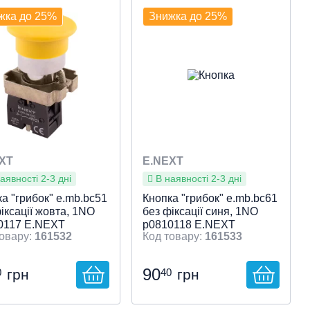
ок
ажний діаметр Ø 22
кнопок
Монтажний діаметр Ø 22
жка до 25%
Знижка до 25%
видкий перегляд
Швидкий перегляд
XT
E.NEXT
аявності 2-3 дні
В наявності 2-3 дні
а "грибок" e.mb.bc51
Кнопка "грибок" e.mb.bc61
іксації жовта, 1NO
без фіксації синя, 1NO
0117 E.NEXT
p0810118 E.NEXT
161532
161533
90
0
40
грн
грн