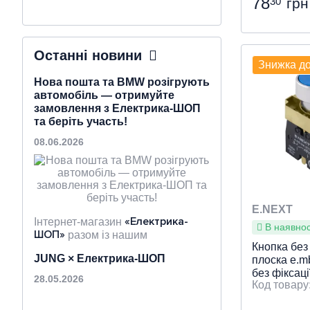
78
30
грн
Тип прис
Особливі
Контакти
Особливос
Індикація
Колір
Місце вст
Діаметр вр
: Чо
:
:
Без фіксац
підключе
Останні новини
Знижка д
діаметр Ø 
панель, В
монтажну.
Нова пошта та BMW розігрують
автомобіль — отримуйте
замовлення з Електрика-ШОП
Швидки
та беріть участь!
08.06.2026
E.NEXT
«Електрика-
Інтернет-магазин
В наявност
ШОП»
разом із нашим
«Нова
Кнопка без 
логістичним партнером
JUNG × Електрика-ШОП
пошта»
плоска e.m
повідомляє про старт
без фіксаці
масштабної всеукраїнської акції, у
28.05.2026
p0810109 
якій кожна посилка може стати
шансом виграти новий