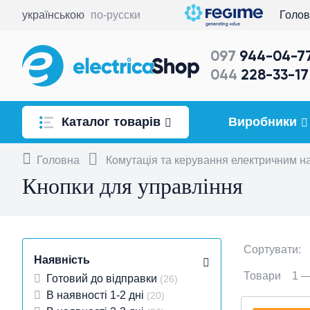
українською
по-русски
Голо
097
944-04-7
044
228-33-17
Каталог товарів
Виробники
Головна
Освітлення
Комутація та керування електричним 
Кнопки для управління
Розетки та вимикачі
Комутація та керування
електричним навантаженням
Сортувати:
Наявність
Кабель, провід
Товари
1 
Готовий до відправки
(26)
В наявності 1-2 дні
(20)
Прокладання та монтаж