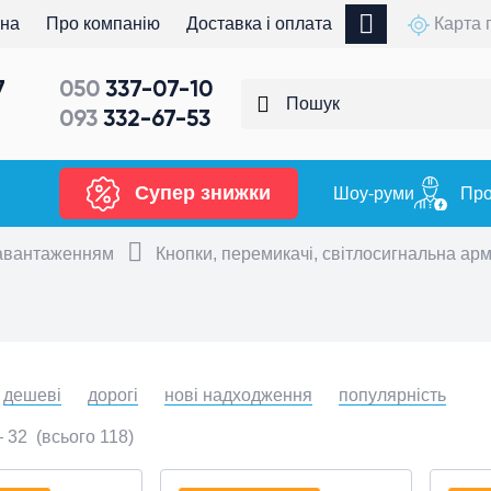
вна
Про компанію
Доставка і оплата
Карта 
7
050
337-07-10
093
332-67-53
Супер знижки
Шоу-руми
Про
навантаженням
Кнопки, перемикачі, світлосигнальна ар
дешеві
дорогі
нові надходження
популярність
—
32
(всього 118)