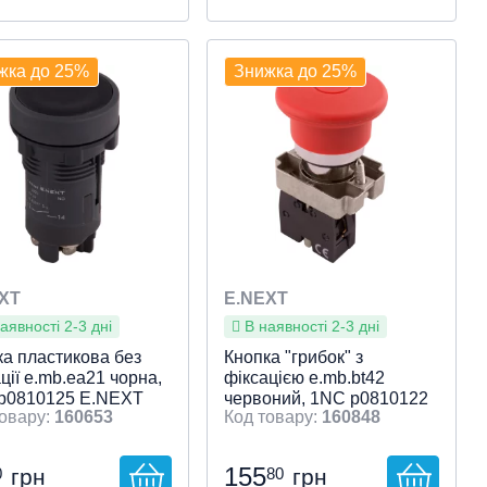
пристрою
ливість
ливості клавіши
кація
ча напруга, V
нальний струм
: Немає
: Віддалений
: Пост для
: 230,
:
Тип пристрою
Особливість
Особливості клавіши
Індикація
Робоча напруга, V
Номінальний струм
: Немає
: Віддалений
: Пост для
: 230,
:
ок
роль
-Стоп
тації
: 16 А
кнопок
контроль
Пуск-Стоп
400
комутації
: 6 А
жка до 25%
Знижка до 25%
видкий перегляд
Швидкий перегляд
XT
E.NEXT
аявності 2-3 дні
В наявності 2-3 дні
ка пластикова без
Кнопка "грибок" з
ції e.mb.ea21 чорна,
фіксацією e.mb.bt42
p0810125 E.NEXT
червоний, 1NC p0810122
160653
160848
E.NEXT
155
0
80
грн
грн