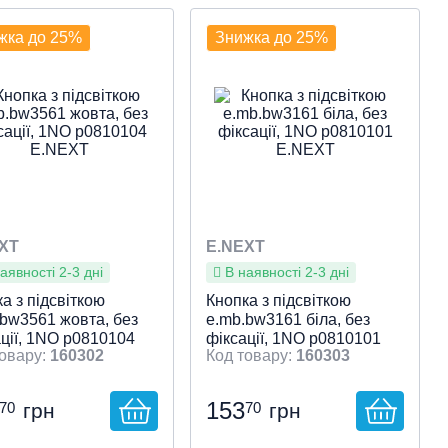
пристрою
ливість
акти
ливості клавіши
кація
ча напруга, V
р
е встановлення /
етр врізки, мм
: Жовтий
: 1НВ
: Немає
: Кнопка
: Кнопка
: 400
: 22
:
Тип пристрою
Особливість
Контакти
Особливості клавіши
Індикація
Робоча напруга, V
Колір
Місце встановлення /
Діаметр врізки, мм
: Синій
: 1НВ
: Немає
: Кнопка
: Кнопка
: 400
: 22
:
бок»
фіксації, Монтажний
лючення
: Монтажна
«Грибок»
Без фіксації, Монтажний
підключення
: Монтажна
жка до 25%
Знижка до 25%
етр Ø 22
ль
діаметр Ø 22
панель
видкий перегляд
Швидкий перегляд
XT
E.NEXT
аявності 2-3 дні
В наявності 2-3 дні
а з підсвіткою
Кнопка з підсвіткою
.bw3561 жовта, без
e.mb.bw3161 біла, без
ції, 1NO p0810104
фіксації, 1NO p0810101
160302
160303
XT
E.NEXT
153
70
70
грн
грн