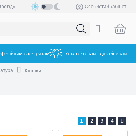
проїзду
Особистий кабінет
фесійним електрикам
Архітекторам і дизайнерам
матура
Кнопки
1
2
3
4