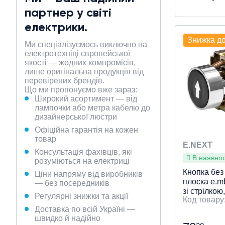
партнер у світі
Тип прис
Особливос
Індикація
Робоча на
Колір
Місце вст
Діаметр вр
: Че
:
електрики.
Без фіксац
підключе
Знижка д
діаметр Ø 
панель, У 
Ми спеціалізуємось виключно на
корпус
електротехніці європейської
якості — жодних компромісів,
лише оригінальна продукція від
Швидки
перевірених брендів.
Що ми пропонуємо вже зараз:
Широкий асортимент — від
лампочки або метра кабелю до
дизайнерської люстри
Офіційна гарантія на кожен
товар
E.NEXT
Консультація фахівців, які
В наявност
розуміються на електриці
Кнопка без 
Ціни напряму від виробників
плоска e.m
— без посередників
зі стрілкою,
Регулярні знижки та акції
1NO p0810
Доставка по всій Україні —
швидко й надійно