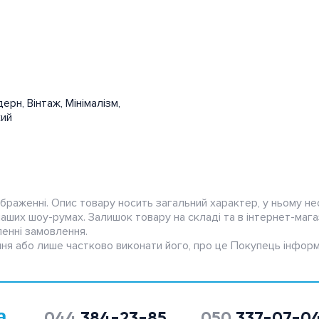
дерн
,
Вінтаж
,
Мінімалізм
,
кий
браженні. Опис товару носить загальний характер, у ньому не
 наших шоу-румах. Залишок товару на складі та в інтернет-мага
енні замовлення.
ня або лише частково виконати його, про це Покупець інформ
а
044
384-23-85
050
337-07-0