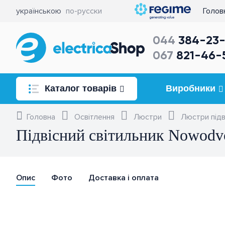
українською
по-русски
Голов
044
384-23-
067
821-46-
Каталог товарів
Виробники
Освітлення
Головна
Освітлення
Люстри
Люстри підв
Підвісний світильник Nowod
Розетки та вимикачі
Комутація та керування
Опис
електричним навантаженням
Фото
Доставка і оплата
Кабель, провід