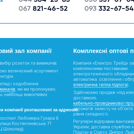
067
821-46-52
093
332-67-54
овий зал компанії
Комплексні оптові 
вибір розеток та вимикачів.
Компанія «Електро Трейд» з
комплексними поставками
ємо величезний асортимент
електротехнічного обладнан
нітури.
автоматика, освітлення і обігр
игляд і оздоблення
електрична тепла підлога
).
имикачів
, які ми пропонуємо,
Здійснюємо продаж «під клю
ть найбільш вимогливих
доставкою,
кабельно-провідникової прод
автоматів захисту на об'єкти
и компанії розташовані за адресою:
рівня складності.
 проспект Любомира Гузара 6
Регулярні відправки вантажів
вулиця Костянтинівська 71
України, доставка службою 
ТЦ Шоколад).
Пошта» в Одесу, Дніпро, Льві