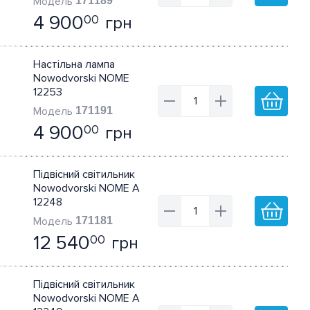
171189
4 900
грн
00
Настільна лампа
Nowodvorski NOME
12253
171191
4 900
грн
00
Підвісний світильник
Nowodvorski NOME A
12248
171181
12 540
грн
00
Підвісний світильник
Nowodvorski NOME A