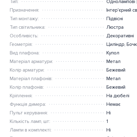
Тип:
Однолампові
Призначення:
Інтер'єрний с
Тип монтажу:
Підвісні
Тип світильника:
Люстра
Особливість:
Декоративні
Геометрія:
Циліндр
,
Бочк
Вид плафона:
Купол
Матеріал арматури:
Метал
Колір арматури:
Бежевий
Матеріал плафонів:
Метал
Колір плафонів:
Бежевий
Кріплення:
На дюбелі
Функція димера:
Немає
Пульт керування:
Ні
Кількість ламп, шт:
1
Лампи в комплекті:
Ні