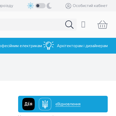
проїзду
Особистий кабінет
офесійним електрикам
Архітекторам і дизайнерам
єВідновлення