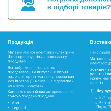
в підборі товарів?
Продукція
Виставк
Магазин якісної електрики «Електрика
Найбільший 
Шоп» пропонує тільки оригінальну
Ми пропону
продукцію.
електрофур
Всі зображення товарів, які
Зовнішній в
представлені на віртуальній вітрині
розеток і в
нашого інтернет-магазину, призначені
здивує наві
для ілюстрації і можуть не відповідати
клієнтів.
реальним продуктам.
Шоу-рум
Компанія є офіційною авторизованою
точкою продажу продукції:
м. Київ,
м. Київ, 
Abb
(Поділ, 
Legrand