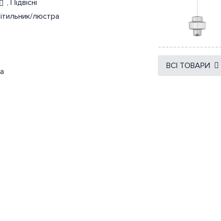
,
Підвісні
Швидкий
перегляд
вітильник/люстра
ВСІ ТОВАРИ
а