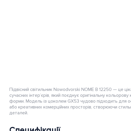
Альтернативна енергетика
Розумний будинок,
відеоспостереження і
домофон
Підвісний світильник Nowodvorski NOME B 12250 — це ці
сучасних інтер’єрів, який поєднує оригінальну кольорову 
форми. Модель із цоколем GX53 чудово підходить для осві
або креативних комерційних просторів, створюючи стил
деталей.
Специфікації