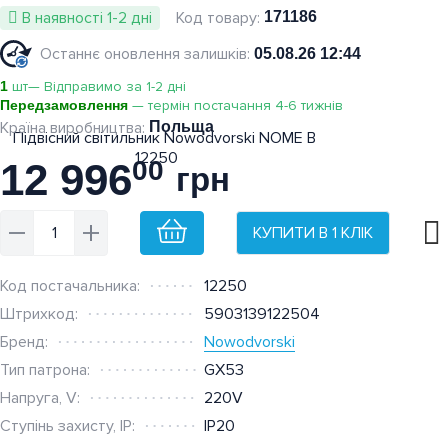
В наявності 1-2 дні
171186
Останнє оновлення залишків:
05.08.26 12:44
1
шт— Відправимо за 1-2 дні
Передзамовлення
— термін постачання 4-6 тижнів
Польща
12 996
00
грн
КУПИТИ В 1 КЛІК
Код постачальника:
12250
Штрихкод:
5903139122504
Бренд:
Nowodvorski
Тип патрона:
GX53
Напруга, V:
220V
Ступінь захисту, IP:
IP20