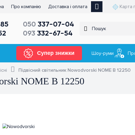
на
Про компанію
Доставка і оплата
Карта 
85
050
337-07-04
52
093
332-67-54
Супер знижки
Шоу-руми
Пр
існі
Підвісний світильник Nowodvorski NOME B 12250
vorski NOME B 12250