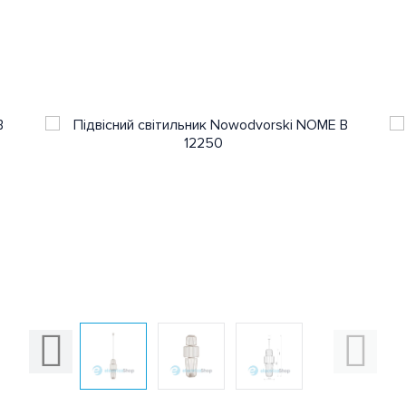
Прокладання та монтаж
кабелю
Захист електромережі
Для електродвигунів
Тепла підлога та обігрів
Щитове обладнання
Електроінструмент
Вентиляція
Зарядки
для електромобілів