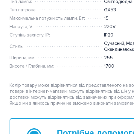
Тип лампи:
Світлодіодна
Тип патрона:
GX53
Максимальна потужність лампи, Вт:
15
Напруга, V:
220V
Ступінь захисту, IP:
IP20
Сучасний
,
Мо
Стиль:
Скандинавсь
Ширина, мм:
255
Висота / Глибина, мм:
1700
Колір товару може відрізнятися від представленого на зо
товари в інтернет-магазині можуть відрізнятись від цін у
доставки можуть відрізнятись від зазначених при оформл
Якщо ми з якихось причин не зможемо виконати замовлен
Потрібна допомог