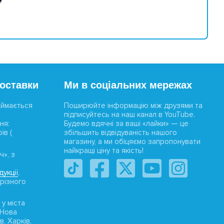
поставки
Ми в соціальних мережах
аймається
Поширюйте інформацію між друзями та
підписуйтесь на наш канал в YouTube.
ня:
Будемо вдячні за ваші «лайки» — це
ів (
збільшить відвідуваність нашого
магазину, а ми обіцяємо запропонувати
найкращі ціну та якість!
ч», з
укції
,
 різного
 у міста
«Нова
в, Харків,