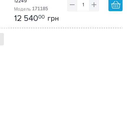
12249
171185
12 540
грн
00