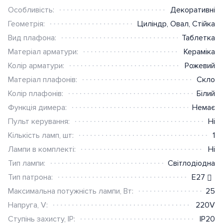
Розумна інсталяція Ajax
Особливість:
Декоративні
Геометрія:
Циліндр
,
Овал
,
Стійка
Датчики
Вид плафона:
Таблетка
Матеріал арматури:
Кераміка
Колір арматури:
Рожевий
Матеріал плафонів:
Скло
Колір плафонів:
Білий
Функція димера:
Немає
Пульт керування:
Ні
Кількість ламп, шт:
1
Лампи в комплекті:
Ні
Тип лампи:
Світлодіодна
Тип патрона:
E27
Максимальна потужність лампи, Вт:
25
Напруга, V:
220V
Ступінь захисту, IP:
IP20