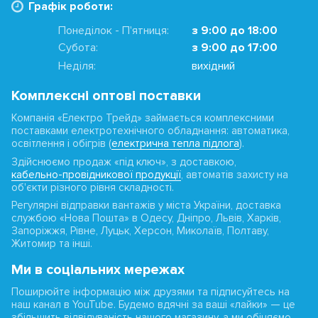
Графік роботи:
Понеділок - П'ятниця:
з 9:00 до 18:00
Субота:
з 9:00 до 17:00
Неділя:
вихідний
Комплексні оптові поставки
Компанія «Електро Трейд» займається комплексними
поставками електротехнічного обладнання: автоматика,
освітлення і обігрів (
електрична тепла підлога
).
Здійснюємо продаж «під ключ», з доставкою,
кабельно-провідникової продукції
, автоматів захисту на
об'єкти різного рівня складності.
Регулярні відправки вантажів у міста України, доставка
службою «Нова Пошта» в Одесу, Дніпро, Львів, Харків,
Запоріжжя, Рівне, Луцьк, Херсон, Миколаїв, Полтаву,
Житомир та інші.
Ми в соціальних мережах
Поширюйте інформацію між друзями та підписуйтесь на
наш канал в YouTube. Будемо вдячні за ваші «лайки» — це
збільшить відвідуваність нашого магазину, а ми обіцяємо