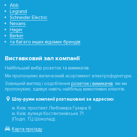
Abb
Legrand
Schneider Electric
Nexans
Hager
Berker
та багато інших відомих брендів
Виставковий зал компанії
Найбільший вибір розеток та вимикачів.
Ми пропонуємо величезний асортимент електрофурнітури.
Зовнішній вигляд і оздоблення
розеток і вимикачів
, які ми
пропонуємо, здивує навіть найбільш вимогливих клієнтів.
Шоу-руми компанії розташовані за адресою:
м. Київ, проспект Любомира Гузара 6
м. Київ, вулиця Костянтинівська 71
(Поділ, ТЦ Шоколад).
Карта проїзду