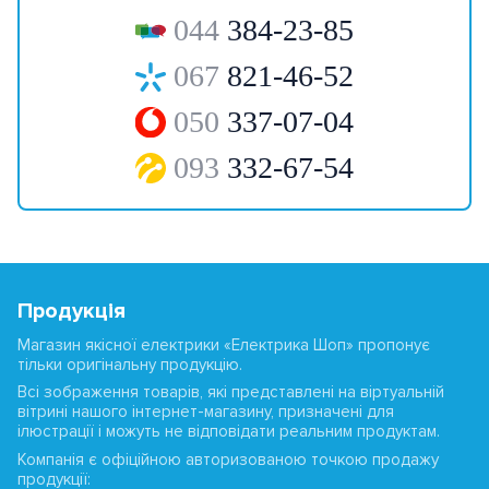
044
384-23-85
067
821-46-52
050
337-07-04
093
332-67-54
Продукція
Магазин якісної електрики «Електрика Шоп» пропонує
тільки оригінальну продукцію.
Всі зображення товарів, які представлені на віртуальній
вітрині нашого інтернет-магазину, призначені для
ілюстрації і можуть не відповідати реальним продуктам.
Компанія є офіційною авторизованою точкою продажу
продукції: