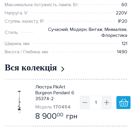
Berker.Net
Максимальна потужність лампи, Вт:
60
Напруга, V:
220V
Розумна інсталяція Ajax
Ступінь захисту, IP:
IP20
Датчики
Сучасний
,
Модерн
,
Вінтаж
,
Мінімалізм
,
Стиль:
Флористика
Ширина, мм:
121
Висота / Глибина, мм:
1490
Вся колекція
Люстра PikArt
Burgeon Pendant 6
35374-2
170454
8 900
грн
00