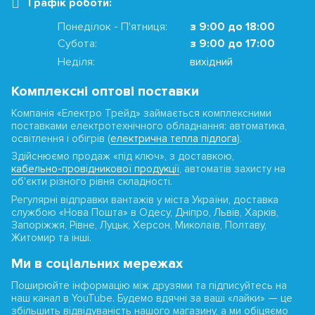
Графік роботи:
Понеділок - П'ятниця:
з 9:00 до 18:00
Субота:
з 9:00 до 17:00
Неділя:
вихідний
Комплексні оптові поставки
Компанія «Електро Трейд» займається комплексними
поставками електротехнічного обладнання: автоматика,
освітлення і обігрів (
електрична тепла підлога
).
Здійснюємо продаж «під ключ», з доставкою,
кабельно-провідникової продукції
, автоматів захисту на
об'єкти різного рівня складності.
Регулярні відправки вантажів у міста України, доставка
службою «Нова Пошта» в Одесу, Дніпро, Львів, Харків,
Запоріжжя, Рівне, Луцьк, Херсон, Миколаїв, Полтаву,
Житомир та інші.
Ми в соціальних мережах
Поширюйте інформацію між друзями та підписуйтесь на
наш канал в YouTube. Будемо вдячні за ваші «лайки» — це
збільшить відвідуваність нашого магазину, а ми обіцяємо