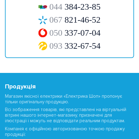
044
384-23-85
067
821-46-52
050
337-07-04
093
332-67-54
Продукція
Магазин якісної електрики «Електрика Шоп» пропонує
тільки оригінальну продукцію.
Всі зображення товарів, які представлені на віртуальній
вітрині нашого інтернет-магазину, призначені для
ілюстрації і можуть не відповідати реальним продуктам.
Компанія є офіційною авторизованою точкою продажу
продукції: