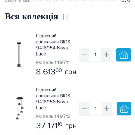
Berker.Net
Высота, мм:
1670
Вся колекція
Розумна інсталяція Ajax
Датчики
Підвісний
світильник BIOS
9416954 Nova
Luce
149711
8 613
грн
00
Підвісний
світильник BIOS
9416956 Nova
Luce
149713
37 171
грн
10