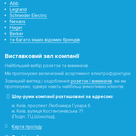
Abb
Legrand
Schneider Electric
Nexans
Hager
Berker
та багато інших відомих брендів
Виставковий зал компанії
Найбільший вибір розеток та вимикачів.
Ми пропонуємо величезний асортимент електрофурнітури.
Зовнішній вигляд і оздоблення
розеток і вимикачів
, які ми
пропонуємо, здивує навіть найбільш вимогливих клієнтів.
Шоу-руми компанії розташовані за адресою:
м. Київ, проспект Любомира Гузара 6
м. Київ, вулиця Костянтинівська 71
(Поділ, ТЦ Шоколад).
Карта проїзду