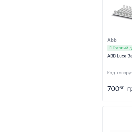
Швидки
Abb
Готовий д
ABB Luca З
700
60
г
: Eur
Cерія
Estetica, M
UK500, U