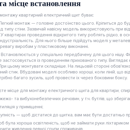
та місце встановлення
монтажу квартирний електричний щит буває:
Легкий монтаж — головне достоїнство цього. Кріпиться до буд
д типу стіни. Зазвичай навісну модель використовують при ві
 У квартирах проведення відкритого типу роблять рідко, в ос
ндустріальність. Для нього більше підійдуть моделі у металев
еревагу виробам у пластиковому виконанні.
 Встановлюється у спеціально передбачену для цього нішу. Фі
е застосовується із проведенням прихованого типу. Виглядає 
. При цьому монтувати складніше. На лицьовій стороні обов'я
ний стик. Вбудовані моделі особливо хороші, коли ліній, що в
трібно багато зусиль, щоб провести їх через боковини боксу.
єте місце для монтажу електричного щита для квартири, спир
ожежо- та вибухонебезпечних речовин, у т.ч. бутлів, що зберіг
иляція у приміщенні;
пність — щоб дістатися до щитка, вам має бути достатньо про
б була хороша освітленість, щоб не займати руки ліхтариком
чити живлення певної групи споживачів.