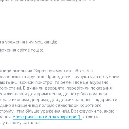
 та ураження ним мешканців;
лючення світла тощо;
пили лічильник. Зараз при монтажі або заміні
зпечніші та зручніші. Проведення групують за потужним
ь інші захисні пристрої та реле. І все це акуратно
икористанні. Відчинили дверцята, перевірили показання
ли живлення для приміщення, де потрібно поміняти
 пластиковими дверима, для деяких завдань і відкривати
надійно захищені від поломок внаслідок короткого
 струму і тим більше ураження ним. Враховуючи те, якою
ження,
електричні щити для квартири
стають
 у нашому каталозі.