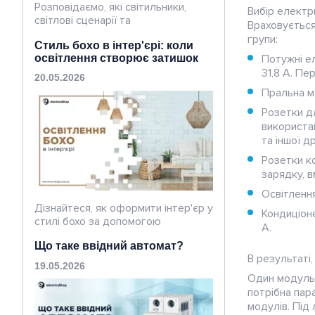
Розповідаємо, які світильники,
Вибір електр
світлові сценарії та
Враховується
електрофурнітура допоможуть
групи:
Стиль бохо в інтер'єрі: коли
втілити стиль luxury hotel.
освітлення створює затишок
Потужні е
31,8 А. Пе
20.05.2026
Пральна м
Розетки дл
використа
та іншої д
Розетки ко
зарядку, 
Освітленн
Дізнайтеся, як оформити інтер'єр у
Кондиціоне
стилі бохо за допомогою
А.
правильного освітлення. Плетені
Що таке ввідний автомат?
світильники, тепле світло,
В результаті
натуральні матеріали та ідеї для
19.05.2026
затишного простору.
Один модуль 
потрібна пар
модулів. Під