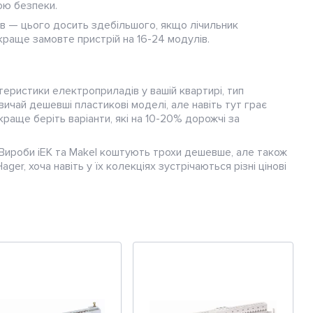
ою безпеки.
ів — цього досить здебільшого, якщо лічильник
краще замовте пристрій на 16-24 модулів.
теристики електроприладів у вашій квартирі, тип
вичай дешевші пластикові моделі, але навіть тут грає
 краще беріть варіанти, які на 10-20% дорожчі за
 Вироби iEK та Makel коштують трохи дешевше, але також
ager, хоча навіть у їх колекціях зустрічаються різні цінові