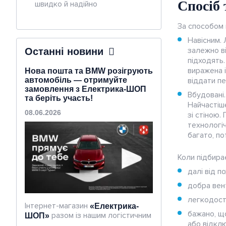
Спосіб 
швидко й надійно
Альтернативна енергетика
За способом 
Розумний будинок,
відеоспостереження і
Навісним. 
домофон
залежно ві
Останні новини
підходять.
виражена і
Нова пошта та BMW розігрують
автомобіль — отримуйте
віддати п
замовлення з Електрика-ШОП
Вбудовані.
та беріть участь!
Найчастіш
08.06.2026
зі стіною
технологіч
багато, по
Коли підбира
далі від п
добра вент
легкодосту
Інтернет-магазин
«Електрика-
бажано, що
разом із нашим логістичним
ШОП»
або відклю
партнером
«Нова пошта»