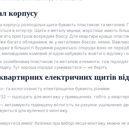
ал корпусу
м корпусу розподільні щити бувають пластикові та металеві. 
ься в інтер'єр. Щити з металу міцніші, жорсткіші, мають більш
агато пристроїв всередині боксу. Для квартири краще пластико
же багато обладнання, як у металевих боксах, немає. Важливо
адже в більшості будинків радянської споруди воно не передб
д маловідомих компаній згодом набувають жовтого відтінку і 
их скомбіновані пластикові та металеві елементи, теж підходя
адку. Тут хороша порада: сумніваєтеся — не беріть.
 квартирних електричних щитів від
ло- та вологозахисту електрощитки бувають різними:
, IP32 — підходять для монтажу у приміщеннях, тобто. у квартирі
 — витримують підвищену вологість за рахунок ущільнених две
вуються для вуличного монтажу.
имуєтеся вимог безпеки при виборі місця монтажу, можна не в