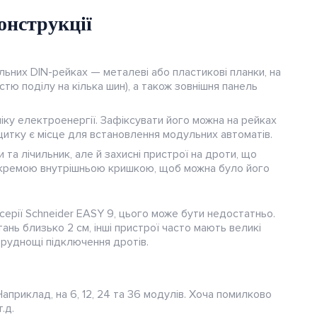
онструкції
льних DIN-рейках — металеві або пластикові планки, на
істю поділу на кілька шин), а також зовнішня панель
ку електроенергії. Зафіксувати його можна на рейках
щитку є місце для встановлення модульних автоматів.
та лічильник, але й захисні пристрої на дроти, що
з окремою внутрішньою кришкою, щоб можна було його
 серії Schneider EASY 9, цього може бути недостатньо.
ань близько 2 см, інші пристрої часто мають великі
труднощі підключення дротів.
априклад, на 6, 12, 24 та 36 модулів. Хоча помилково
.д.