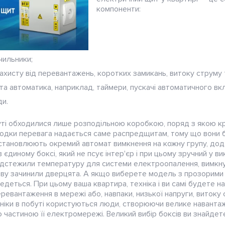
компоненти:
чильники;
ахисту від перевантажень, коротких замикань, витоку струму
 та автоматика, наприклад, таймери, пускачі автоматичного вк
ди.
уті обходилися лише розподільною коробкою, поряд з якою крі
дки перевага надається саме распредщитам, тому що вони бе
становлюють окремий автомат вимкнення на кожну групу, додают
 єдиному боксі, який не псує інтер'єр і при цьому зручний у в
відстежили температуру для системи електроопалення, вимкну
нову зачинили дверцята. А якщо виберете модель з прозорими
ведеться. При цьому ваша квартира, техніка і ви самі будете 
еревантаження в мережі або, навпаки, низької напруги, витоку
хніки в побуті користуються люди, створюючи велике наванта
 частиною її електромережі. Великий вибір боксів ви знайдете