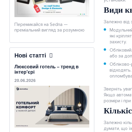
установки.
Види к
Залежно від з
Перемикайся на Sedna —
преміальний вигляд за розумною
Модульний
ціною.
які кріпля
захисту.
Обліковий
Нові статті
або за до
Обліково-р
Люксовий готель – тренд в
відходять
інтер'єрі
опломбува
20.06.2026
Зверніть ува
Якщо автомат
розміри і пр
Кількіс
Залежно кіль
думати, що їхн