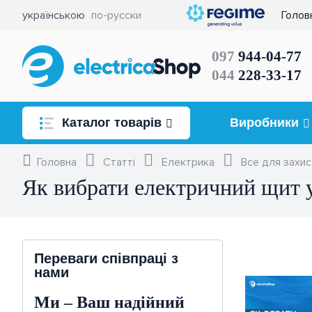
українською
по-русски
Голов
097
944-04-77
044
228-33-17
Каталог товарів
Виробники
Освітлення
Головна
Статті
Електрика
Все для захи
Як вибрати електричний щит 
Розетки та вимикачі
Комутація та керування
електричним навантаженням
Переваги співпраці з
нами
Кабель, провід
Ми – Ваш надійний