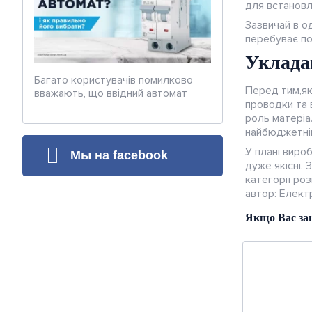
для встановл
Зазвичай в о
перебуває по
Уклада
Багато користувачів помилково
Перед тим,як
вважають, що ввідний автомат
проводки та 
потрібен лише для вмикання та
роль матеріал
вимикання живлення. Насправді
найбюджетніш
його функції значно ширші. Він
захищає ввідний кабель,
У плані виро
Мы на facebook
допомагає обмежити
дуже якісні. 
навантаження на мережу та
категорії роз
запобігає перегріву
автор: Елек
електропроводки.
Якщо Вас зац