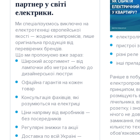
Прокладання та монтаж
партнер у світі
кабелю
електрики.
Захист електромережі
Ми спеціалізуємось виключно на
електротехніці європейської
якості — жодних компромісів, лише
електролі
Для електродвигунів
оригінальна продукція від
пристрої з
перевірених брендів.
різні реле
Що ми пропонуємо вже зараз:
Тепла підлога та обігрів
Широкий асортимент — від
інші прила
лампочки або метра кабелю до
Щитове обладнання
дизайнерської люстри
Раніше в поб
Офіційна гарантія на кожен
електропрово
товар
Електроінструмент
принципом, в
розміщують в
Консультація фахівців, які
лічильника, 
розуміються на електриці
Вентиляція
розетку, і з
Ціни напряму від виробників —
нічого не до
без посередників
замикання, п
Зарядки
кількістю те
Регулярні знижки та акції
для електромобілів
обов'язковою
Доставка по всій Україні —