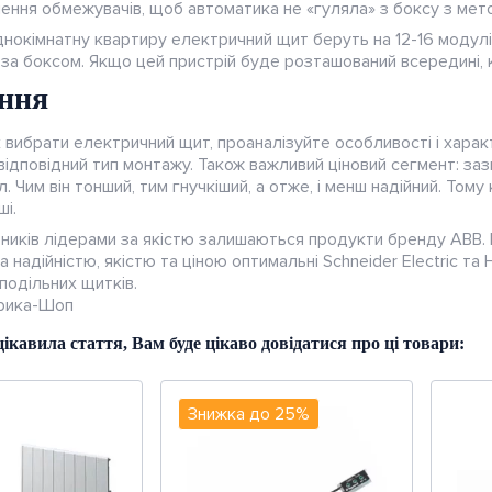
ення обмежувачів, щоб автоматика не «гуляла» з боксу з мет
днокімнатну квартиру електричний щит беруть на 12-16 модул
за боксом. Якщо цей пристрій буде розташований всередині, 
ння
 вибрати електричний щит, проаналізуйте особливості і харак
відповідний тип монтажу. Також важливий ціновий сегмент: заз
. Чим він тонший, тим гнучкіший, а отже, і менш надійний. Тому
і.
бників лідерами за якістю залишаються продукти бренду ABB.
За надійністю, якістю та ціною оптимальні Schneider Electric та H
подільних щитків.
трика-Шоп
ікавила стаття, Вам буде цікаво довідатися про ці товари:
Знижка до 25%