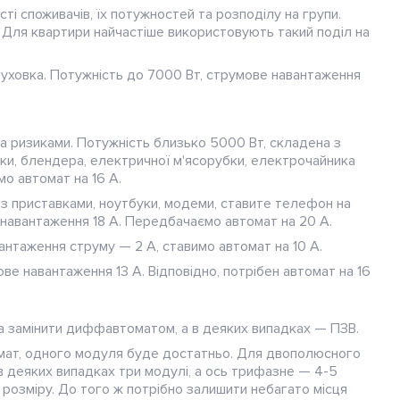
ті споживачів, їх потужностей та розподілу на групи.
. Для квартири найчастіше використовують такий поділ на
духовка. Потужність до 7000 Вт, струмове навантаження
та ризиками. Потужність близько 5000 Вт, складена з
рки, блендера, електричної м'ясорубки, електрочайника
мо автомат на 16 А.
 з приставками, ноутбуки, модеми, ставите телефон на
 навантаження 18 А. Передбачаємо автомат на 20 А.
антаження струму — 2 А, ставимо автомат на 10 А.
ве навантаження 13 А. Відповідно, потрібен автомат на 16
жна замінити диффавтоматом, а в деяких випадках — ПЗВ.
омат, одного модуля буде достатньо. Для двополюсного
в деяких випадках три модулі, а ось трифазне — 4-5
о розміру. До того ж потрібно залишити небагато місця