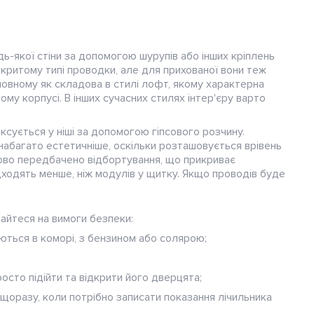
ь-якої стіни за допомогою шурупів або інших кріплень
дкритому типі проводки, але для прихованої вони теж
новному як складова в стилі лофт, якому характерна
ому корпусі. В інших сучасних стилях інтер'єру варто
ксується у ніші за допомогою гіпсового розчину.
набагато естетичніше, оскільки розташовується врівень
зково передбачено відбортування, що прикриває
ідходять менше, ніж модулів у щитку. Якщо проводів буде
айтеся на вимоги безпеки:
аються в коморі, з бензином або солярою;
сто підійти та відкрити його дверцята;
 щоразу, коли потрібно записати показання лічильника