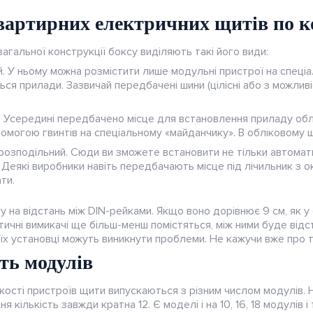
вартирних електричних щитів по к
агальної конструкції боксу виділяють такі його види:
. У ньому можна розмістити лише модульні пристрої на спеціа
ться прилади. Зазвичай передбачені шини (цілісні або з можлив
. Усередині передбачено місце для встановлення приладу облі
помогою гвинтів на спеціальному «майданчику». В обліковому 
озподільний. Сюди ви зможете встановити не тільки автомати 
. Деякі виробники навіть передбачають місце під лічильник 
ти.
гу на відстань між DIN-рейками. Якщо воно дорівнює 9 см, як у
ичні вимикачі ще більш-менш помістяться, між ними буде відст
и їх установці можуть виникнути проблеми. Не кажучи вже про 
ть модулів
кості пристроїв щити випускаються з різним числом модулів. Н
я кількість завжди кратна 12. Є моделі і на 10, 16, 18 модулів і т