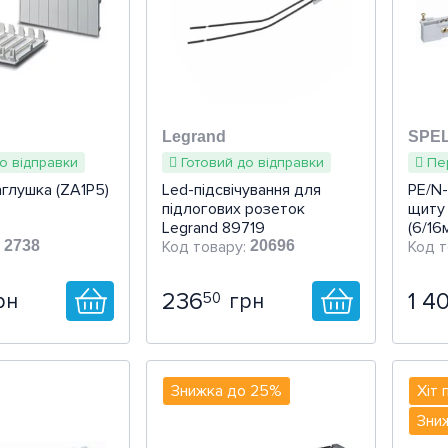
й перегляд
Швидкий перегляд
Ш
Legrand
SPE
о відправки
Готовий до відправки
Пе
аглушка (ZA1P5)
Led-підсвічування для
PE/N-
підлогових розеток
щиту 
Legrand 89719
(6/16
2738
20696
236
1 4
50
рн
грн
opa, Unibox,
: Mosaic
:
Тип комплектації
Сумісність
Cері
Для 
Розр
ISTRAL65,
Аксессуар
: 
до
моду
Знижка до 25%
Хіт
Зни