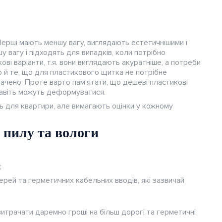
Перші мають меншу вагу, виглядають естетичнішими і
у вагу і підходять для випадків, коли потрібно
ві варіанти, т.я. вони виглядають акуратніше, а потреби
 й те, що для пластикового щитка не потрібне
ачено. Проте варто пам'ятати, що дешеві пластикові
навіть можуть деформуватися.
ть для квартири, але вимагають оцінки у кожному
 пилу та вологи
;
рей та герметичних кабельних вводів, які зазвичай
итрачати даремно гроші на більш дорогі та герметичні