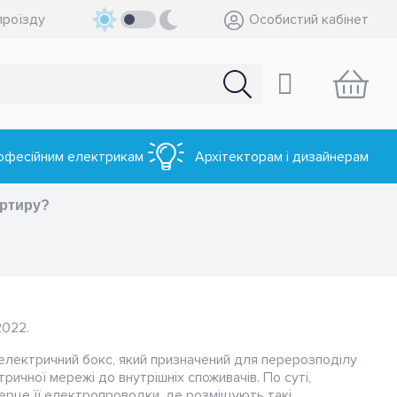
проїзду
Особистий кабінет
офесійним електрикам
Архітекторам і дизайнерам
артиру?
2022.
електричний бокс, який призначений для перерозподілу
ричної мережі до внутрішніх споживачів. По суті,
ерце її електропроводки, де розміщують такі