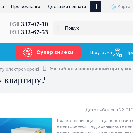
на
Про компанію
Доставка і оплата
Карта 
050
337-07-10
093
332-67-53
Супер знижки
Шоу-руми
Пр
сту електромережі
Як вибрати електричний щит у кв
у квартиру?
Дата публікації 26.01.
Розподільний щит — це невеликий 
електроенергії від зовнішньої елект
електричний щит у квартирі — це с