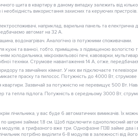
ичного щита в квартиру в даному випадку залежить від кількос
 і необхідність використання захисних та керуючих пристроїв
лектроспоживачі, наприклад, варильна панель та електрична 
редбачаємо автомат на 32 А.
ашина, водонагрівач. Аналогічно із потужними споживачами.
я кухні та ванної, тобто. приміщень з підвищеною вологістю 
нням холодильника, мікрохвильової печі, кавоварки, мультива
рібної техніки. Струмове навантаження 14 А, отже, передбачає
ридору та звичайних кімнат. У них ви підключаєте телевізори
вмикаєте праску та пилосос. Потужність до 4000 Вт, струмове
я квартири. Зазвичай за потужністю не перевищує 500 Вт. Нав
р та тепла підлога. Потужність в середньому 3000 Вт, струмо
, крім лічильника, у вас буде 6 автоматичних вимикачів. Їх мо
по ширині займає 1,8 см. Щоб підключити однополюсний авт
а модулів, а трифазного вже три. Однофазне ПЗВ займе два і 
 лічильник потрібно виділити 6-8 модулів в залежності від йог