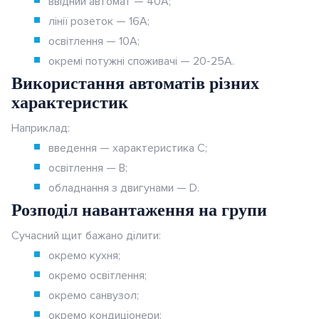
ввідний автомат — 40А;
лінії розеток — 16А;
освітлення — 10А;
окремі потужні споживачі — 20-25А.
Використання автоматів різних
характеристик
Наприклад:
введення — характеристика C;
освітлення — B;
обладнання з двигунами — D.
Розподіл навантаження на групи
Сучасний щит бажано ділити:
окремо кухня;
окремо освітлення;
окремо санвузол;
окремо кондиціонери;