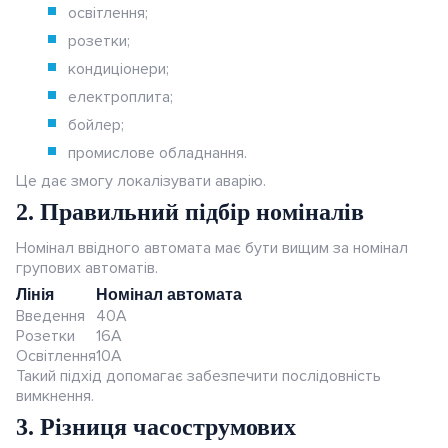
освітлення;
розетки;
кондиціонери;
електроплита;
бойлер;
промислове обладнання.
Це дає змогу локалізувати аварію.
2. Правильний підбір номіналів
Номінал ввідного автомата має бути вищим за номінал
групових автоматів.
Лінія
Номінал автомата
Введення
40А
Розетки
16А
Освітлення
10А
Такий підхід допомагає забезпечити послідовність
вимкнення.
3. Різниця часострумових