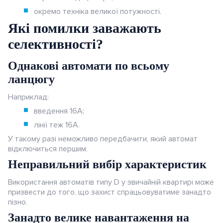
окремо техніка великої потужності.
Які помилки заважають
селективності?
Однакові автомати по всьому
ланцюгу
Наприклад:
введення 16А;
лінії теж 16А.
У такому разі неможливо передбачити, який автомат
відключиться першим.
Неправильний вибір характеристик
Використання автоматів типу D у звичайній квартирі може
призвести до того, що захист спрацьовуватиме занадто
пізно.
Занадто велике навантаження на