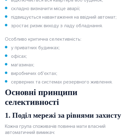
відключається вся квартира або будинок;
Berker.Net
складно визначити місце аварії;
підвищується навантаження на ввідний автомат;
Розумна інсталяція Ajax
зростає ризик виходу з ладу обладнання.
Датчики
Особливо критична селективність:
у приватних будинках;
офісах;
магазинах;
виробничих об'єктах;
серверних та системах резервного живлення.
Основні принципи
селективності
1. Поділ мережі за рівнями захисту
Кожна група споживачів повинна мати власний
автоматичний вимикач: