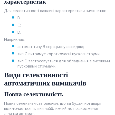
характеристик
Для селективності важливі характеристики вимкнення:
B;
C;
D.
Наприклад:
автомат типу B спрацьовує швидше;
тип C витримує короткочасні пускові струми;
тип D застосовується для обладнання з високими
пусковими струмами.
Види селективності
автоматичних вимикачів
Повна селективність
Повна селективність означає, що за будь-якої аварії
відключається тільки найближчий до пошкодженої
ділянки автомат.