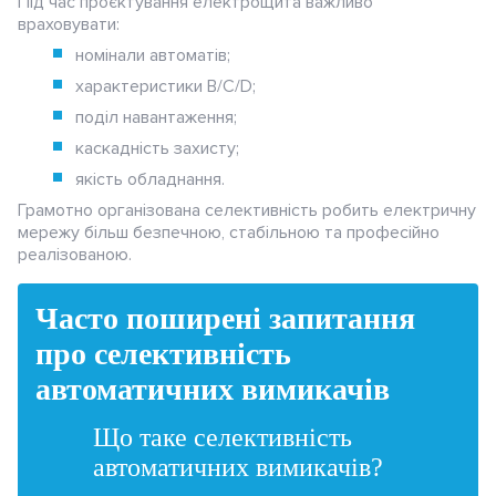
Під час проєктування електрощита важливо
враховувати:
номінали автоматів;
характеристики B/C/D;
поділ навантаження;
каскадність захисту;
якість обладнання.
Грамотно організована селективність робить електричну
мережу більш безпечною, стабільною та професійно
реалізованою.
Часто поширені запитання
про селективність
автоматичних вимикачів
Що таке селективність
автоматичних вимикачів?