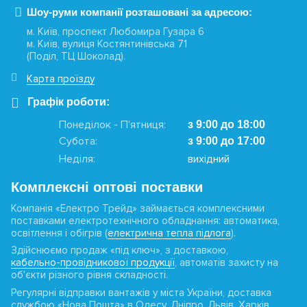
Шоу-руми компанії розташовані за адресою:
м. Київ, проспект Любомира Гузара 6
м. Київ, вулиця Костянтинівська 71
(Поділ, ТЦ Шоколад).
Карта проїзду
Графік роботи:
Понеділок - П'ятниця:
з 9:00 до 18:00
Субота:
з 9:00 до 17:00
Неділя:
вихідний
Комплексні оптові поставки
Компанія «Електро Трейд» займається комплексними
поставками електротехнічного обладнання: автоматика,
освітлення і обігрів (
електрична тепла підлога
).
Здійснюємо продаж «під ключ», з доставкою,
кабельно-провідникової продукції
, автоматів захисту на
об'єкти різного рівня складності.
Регулярні відправки вантажів у міста України, доставка
службою «Нова Пошта» в Одесу, Дніпро, Львів, Харків,