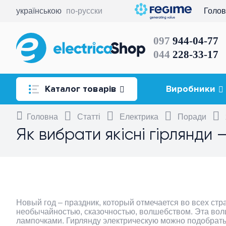
українською
по-русски
Голо
097
944-04-77
044
228-33-17
Каталог товарів
Виробники
Головна
Освітлення
Статті
Електрика
Поради
Як вибрати якісні гірлянди 
Розетки та вимикачі
Комутація та керування
електричним навантаженням
Кабель, провід
Новый год – праздник, который отмечается во всех стр
необычайностью, сказочностью, волшебством. Эта вол
лампочками. Гирлянду электрическую можно подобрать 
Прокладання та монтаж