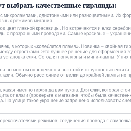
ут выбрать качественные гирлянды:
ы с микролампами, однотонными или разноцветными. Их фо
разных режимов мигания.
д цвет главной красавицы. Но встречаются и елки серебри
лянды с прозрачными проводами. Самые красивые – украшен
чек, в которых «колеблется пламя». Новинка – хвойная гир
между отростками. Это лучшее решение для оформления зер
 установка елки. Сегодня популярны и мини-лампы. У них 
а во многом определяется высотой и окружностью елки (а 
агазин. Обычно расстояние от вилки до крайней лампы не п
, какая именно гирлянда вам нужна. Для елки, которая стои
ащита от влаги (проверьте в магазине, чтобы была качеств
. На улице такое украшение запрещено использовать: снег 
переключателями режимов; соединения провода с лампочкам