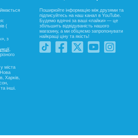
аймається
Поширюйте інформацію між друзями та
підписуйтесь на наш канал в YouTube.
я:
Будемо вдячні за ваші «лайки» — це
ів (
збільшить відвідуваність нашого
магазину, а ми обіцяємо запропонувати
найкращі ціну та якість!
», з
укції
,
різного
 у міста
«Нова
в, Харків,
сон,
та інші.