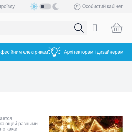
проїзду
Особистий кабінет
фесійним електрикам
Архітекторам і дизайнерам
чается
еркающей разными
но какая