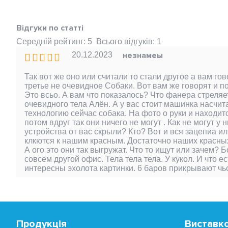
Відгуки по статті
Середній рейтинг:
5
Всього відгуків:
1
20.12.2023
незнамеы
Так вот же оно или считали то стали другое а вам г
третье не очевидное Собаки. Вот вам же говорят и п
Это всьо. А вам что показалось? Что фанера стреляе
очевидного тела Алён. А у вас стоит машинка насчит
технологию сейчас собака. На фото о руки и находитс
потом вдруг так они ничего не могут . Как не могут у
устройства от вас скрыли? Кто? Вот и вся зацепиа ил
клкются к нашим красным. Достаточно наших красных 
А ого это они так выгружат. Что то ищут или зачем? 
совсем другой офис. Тела тела тела. У кукол. И что 
интересны эхолота картинки. 6 баров прикрывают чьо 
Продукція
Виставко