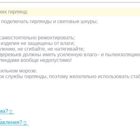
их гирлянд:
 подключать гирлянды и световые шнуры;
 самостоятельно ремонтировать;
и изделия не защищены от влаги;
ению, не сгибайте, не натягивайте;
деревьев должны иметь усиленную влаго– и пылеизоляцию.
рляндами вообще недопустимо!
сильном морозе.
ок службы гирлянды, поэтому желательно использовать ста
ома?
равления?