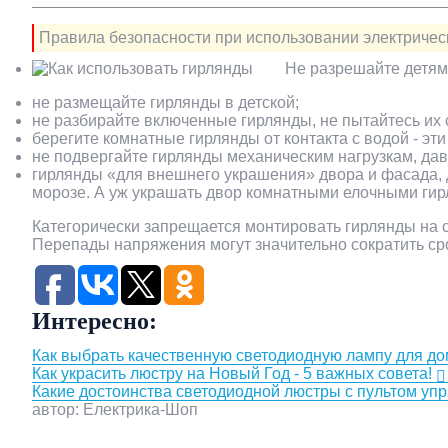
Правила безопасности при использовании электрическ
Не разрешайте детям
не размещайте гирлянды в детской;
не разбирайте включенные гирлянды, не пытайтесь их
берегите комнатные гирлянды от контакта с водой - эт
не подвергайте гирлянды механическим нагрузкам, давл
гирлянды «для внешнего украшения» двора и фасада, 
морозе. А уж украшать двор комнатными елочными ги
Категорически запрещается монтировать гирлянды на 
Перепады напряжения могут значительно сократить ср
Интересно:
Как выбрать качественную светодиодную лампу для д
Как украсить люстру на Новый Год - 5 важных совета!
Какие достоинства светодиодной люстры с пультом уп
автор: Електрика-Шоп