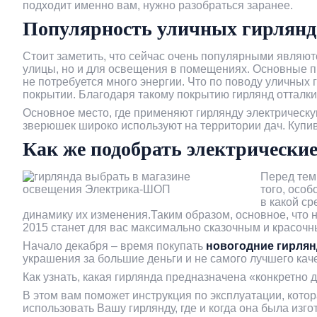
подходит именно вам, нужно разобраться заранее.
кабелю
Популярность уличных гирлянд
Захист електромережі
Стоит заметить, что сейчас очень популярными являю
улицы, но и для освещения в помещениях. Основные пр
не потребуется много энергии. Что по поводу уличных
Для електродвигунів
покрытии. Благодаря такому покрытию гирлянд отталкив
Основное место, где применяют гирлянду электрическую
Тепла підлога та обігрів
зверюшек широко используют на территории дач. Купив
Как же подобрать электрически
Щитове обладнання
Перед тем,
того, осо
Електроінструмент
в какой с
динамику их изменения.Таким образом, основное, что 
2015 станет для вас максимально сказочным и красочн
Вентиляція
Начало декабря – время покупать
новогодние гирля
украшения за большие деньги и не самого лучшего кач
Зарядки
Как узнать, какая гирлянда предназначена «конкретно 
для електромобілів
В этом вам поможет инструкция по эксплуатации, котор
использовать Вашу гирлянду, где и когда она была изг
Альтернативна енергетика