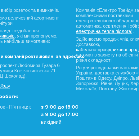
вибір розеток та вимикачів.
Компанія «Електро Трейд» з
комплексними поставками
ємо величезний асортимент
електротехнічного обладнанн
ітури.
автоматика, освітлення і обігр
игляд і оздоблення
електрична тепла підлога
).
микачів
, які ми пропонуємо,
Здійснюємо продаж «під ключ
ть найбільш вимогливих
доставкою,
кабельно-провідникової прод
автоматів захисту на об'єкти 
и компанії розташовані за адресою:
рівня складності.
 проспект Любомира Гузара 6
Регулярні відправки вантажів
 вулиця Костянтинівська 71
України, доставка службою 
ТЦ Шоколад).
Пошта» в Одесу, Дніпро, Льві
Запоріжжя, Рівне, Луцьк, Хер
оїзду
Миколаїв, Полтаву, Житомир 
роботи:
з 9:00 до 18:00
к - П'ятниця:
з 9:00 до 17:00
вихідний