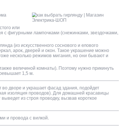
рма
стого или
ия с фигурными лампочками (снежинками, звездочками,
лянда (из искусственного соснового и елового
кал, арок, дверей и окон. Такое украшение можно
тоже несколько режимов мигания, но они бывают и
также величиной комнаты). Поэтому нужно прикинуть
ревышает 1,5 м.
т во дворе и украшает фасад здания, подойдет
енная изоляция проводов). Для домашней красавицы
выведет из строя проводку, вызвав короткое
и и провода с вилкой.