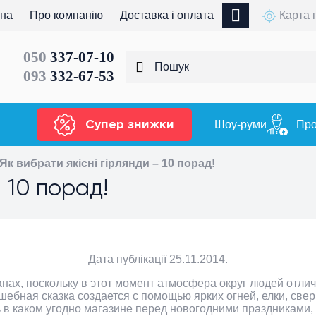
вна
Про компанію
Доставка і оплата
Карта 
050
337-07-10
093
332-67-53
Супер знижки
Шоу-руми
Про
Як вибрати якісні гірлянди – 10 порад!
– 10 порад!
Дата публікації 25.11.2014.
анах, поскольку в этот момент атмосфера округ людей отли
шебная сказка создается с помощью ярких огней, елки, св
в каком угодно магазине перед новогодними праздниками, 