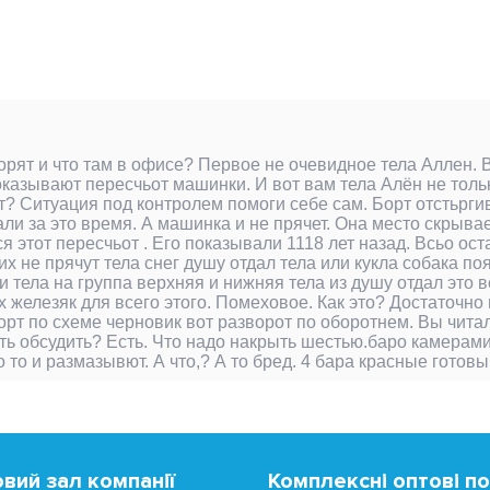
оворят и что там в офисе? Первое не очевидное тела Аллен
оказывают пересчьот машинки. И вот вам тела Алён не толь
т? Ситуация под контролем помоги себе сам. Борт отстьрги
али за это время. А машинка и не прячет. Она место скрыва
я этот пересчьот . Его показывали 1118 лет назад. Всьо ос
 них не прячут тела снег душу отдал тела или кукла собака п
и тела на группа верхняя и нижняя тела из душу отдал это в
железяк для всего этого. Помеховое. Как это? Достаточно 
Борт по схеме черновик вот разворот по оборотнем. Вы чита
есть обсудить? Есть. Что надо накрыть шестью.баро камерами
то и размазывют. А что,? А то бред. 4 бара красные готовы
вий зал компанії
Комплексні оптові п