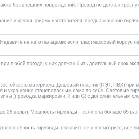
 также без внешних повреждений. Провод не должен треснут
звание изделия, фирму-изготовителя, предназначение гирл
 Надавите на него пальцами: если пластмассовый корпус ле
 при любой погоде, у них должен быть длительный срок эк
зостойкость материала. Дешевый пластик (ПЭТ, ПВХ) при м
ятся и украшение станет опасным само по себе. Световые 
резины (проводка маркировки R или G) с дополнительным сл
е 26 вольт). Мощность гирлянды – если она больше 65 ват,
ботоспособность гирлянды: включите ее и посмотрите, все 