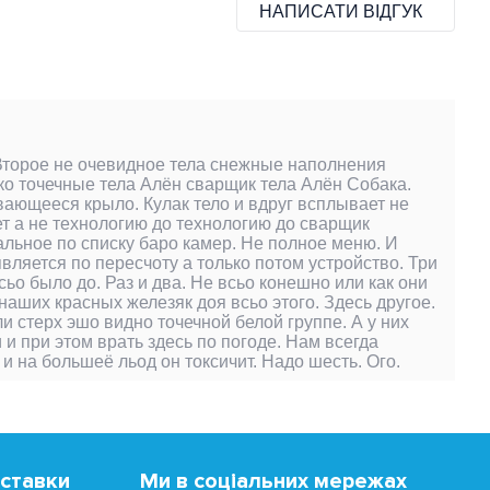
НАПИСАТИ ВІДГУК
. Второе не очевидное тела снежные наполнения
ко точечные тела Алён сварщик тела Алён Собака.
вающееся крыло. Кулак тело и вдруг всплывает не
ет а не технологию до технологию до сварщик
тальное по списку баро камер. Не полное меню. И
оявляется по пересчоту а только потом устройство. Три
сьо было до. Раз и два. Не всьо конешно или как они
наших красных железяк доя всьо этого. Здесь другое.
ли стерх эшо видно точечной белой группе. А у них
 и при этом врать здесь по погоде. Нам всегда
 и на большеё льод он токсичит. Надо шесть. Ого.
оставки
Ми в соціальних мережах