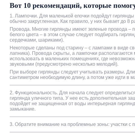
Вот 10 рекомендаций, которые помог
Розумний будинок,
1. Лампочки. Для маленькой елочки подойдут гирлянд
відеоспостереження і
обычно закругленная. Как правило, у них бывает до 8 
домофон
Провода. Многие гирлянды имеют зеленые провода – по
белого цвета – в этом случае следует подбирать гир
сердечками, шариками).
Некоторые сделаны под старину – с лампами в виде све
лапника). Провода скрыты, а лампочки располагаются 
использовать в маленьких помещениях, где невозможна
звуковыми (предусмотрено несколько мелодий).
При выборе гирлянды следует учитывать размеры. Длин
сантиметром необходимую длину, а потом уже идти в м
2. Функциональность. Для начала следует определиться
гирлянда уличного типа. У нее есть дополнительная з
подойдет не защищенная от воды интерьерная гирлянда
замыкание.
3. Обратите внимание на проблемные зоны: участки с 