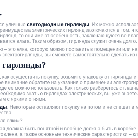
.
тся уличные
светодиодные гирлянды
. Их можно использов
еимущества электрических гирлянд заключаются в том, что
 гирлянд, то они имеют особенность, заключающуюся во вла
ается влага. Таким образом, гирлянда служит очень долго.
 – это елка, которую можно поставить в помещении или на 
 электрогирлянды, вы сможете самостоятельно сделать из н
е гирлянды?
 как осуществить покупку, возьмите упаковку от гирлянды 
бое внимание обратите на указания о применении электроги
реде ее можно использовать. Как только разберетесь с гла
необходимо знать о гирляндах электрических, вы уже знает
ым с яркими огнями.
нды
. Некоторые оставляют покупку на потом и не спешат в м
ества.
для елки»?
ая должна быть понятной и вообще должна быть в коробке. 
отовлена, а также основные технические характеристики – к