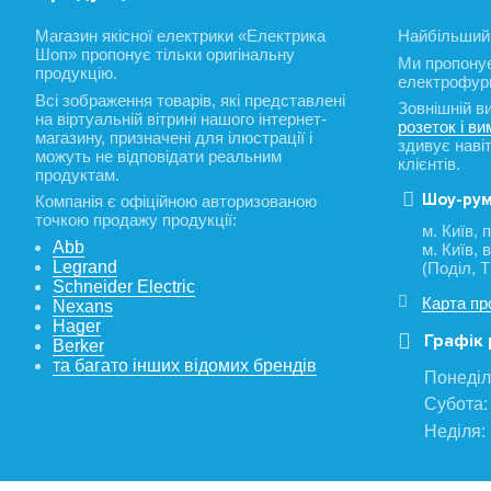
Магазин якісної електрики «Електрика
Найбільший 
Шоп» пропонує тільки оригінальну
Ми пропону
продукцію.
електрофурн
Всі зображення товарів, які представлені
Зовнішній в
на віртуальній вітрині нашого інтернет-
розеток і ви
магазину, призначені для ілюстрації і
здивує наві
можуть не відповідати реальним
клієнтів.
продуктам.
Шоу-рум
Компанія є офіційною авторизованою
точкою продажу продукції:
м. Київ,
Abb
м. Київ,
Legrand
(Поділ, 
Schneider Electric
Карта пр
Nexans
Hager
Графік 
Berker
та багато інших відомих брендів
Понеділо
Субота:
Неділя: