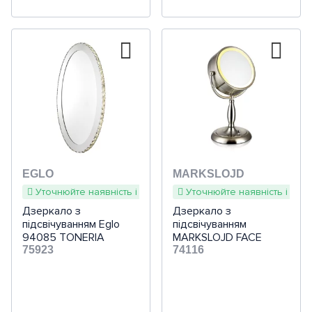
EGLO
MARKSLOJD
Уточнюйте наявність і терміни
Уточнюйте наявність і терм
Дзеркало з
Дзеркало з
підсвічуванням Eglo
підсвічуванням
94085 TONERIA
MARKSLOJD FACE
75923
105237
74116