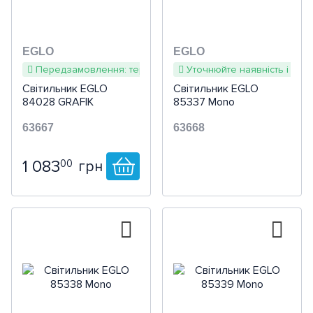
EGLO
EGLO
Передзамовлення: термін постачання 3-4 тижні
Уточнюйте наявність і терм
Світильник EGLO
Світильник EGLO
84028 GRAFIK
85337 Mono
63667
63668
1 083
00
грн