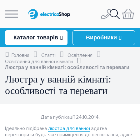
Особистий кабінет
097
944-04-77
Каталог товарів
Виробники
044
228-33-17
Головна
Статті
Освітлення
Освітлення
Освітлення для ванної кімнати
Люстра у ванній кімнаті: особливості та переваги
Головна
050
337-07-10
Люстра у ванній кімнаті:
Люстри
Розетки та вимикачі
Про компанію
особливості та переваги
Світильники
Люстри стельові
093
332-67-53
Доставка і оплата
Schneider Electric
Комутація та керування
Світильники-конструктори
Люстри підвісні
Стельові світильники
Контакти
електричним
Legrand
Asfora
Дата публікації 24.10.2014.
навантаженням
Відгуки
Бра та підсвічування
Люстри каскадні
Настінні світильники
Cameleon System
Ідеально підібрана
люстра для ванної
здатна
Berker
Sedna
Valena Life
(Nowodvorski)
Робота у нас
перетворити будь-яке приміщення до невпізнання, адже
Настільні лампи
Люстри кришталеві
Лінійні світильники
Бра з 1 плафоном
Контактори