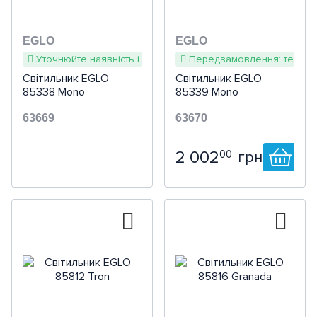
EGLO
EGLO
Уточнюйте наявність і терміни
Передзамовлення: термін 
Світильник EGLO
Світильник EGLO
85338 Mono
85339 Mono
63669
63670
2 002
00
грн