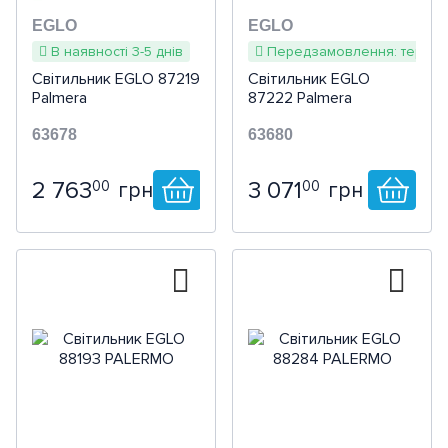
EGLO
EGLO
В наявності 3-5 днів
Передзамовлення: термін 
Світильник EGLO 87219
Світильник EGLO
Palmera
87222 Palmera
63678
63680
2 763
3 071
00
00
грн
грн