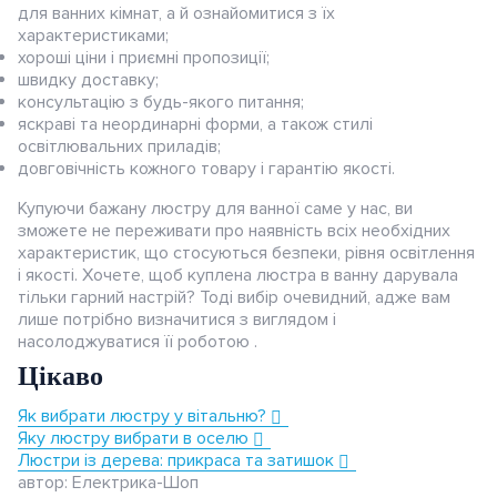
для ванних кімнат, а й ознайомитися з їх
Berker.Net
характеристиками;
хороші ціни і приємні пропозиції;
Розумна інсталяція Ajax
швидку доставку;
консультацію з будь-якого питання;
Датчики
яскраві та неординарні форми, а також стилі
освітлювальних приладів;
довговічність кожного товару і гарантію якості.
Купуючи бажану люстру для ванної саме у нас, ви
зможете не переживати про наявність всіх необхідних
характеристик, що стосуються безпеки, рівня освітлення
і якості. Хочете, щоб куплена люстра в ванну дарувала
тільки гарний настрій? Тоді вибір очевидний, адже вам
лише потрібно визначитися з виглядом і
насолоджуватися її роботою .
Цікаво
Як вибрати люстру у вітальню?
Яку люстру вибрати в оселю
Люстри із дерева: прикраса та затишок
автор: Електрика-Шоп