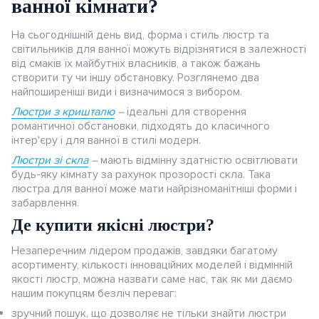
Тестовий та вимірювальний
З вбудованим датчиком
ванної кімнати?
електростанцій
вентиляції
Аксесуари та витратний
Пилососи та повітродуви
Плоскогубці, щипці,
резервуарів
Муфти кабельні до 1 кВ
матеріали
інструмент
Щити для вбудовуваного
Клемні термінали на DIN-
Повітророзподіл
Промислові осьові
Імпульсні вентилятори
Для комерційного
ПВУ побутові протиточні
Переносні світильники
Термоусаджувальна трубка
Накінцівники
матеріал
Термоповітродуйки
утконоси та інше
Сигналізація
Відеодомофони
На сьогоднішній день вид, форма і стиль люстр та
Терморегулятори на din-
Системи накопичення та
Культиватори та мотоблоки
монтажу
рейку
Саморегулюючий гріючий
вентилятори
використання
Додаткові елементи для
світильників для ванної можуть відрізнятися в залежності
Набори інструментів
рейку
Вентиляційні канали
енергозабезпечення
Клапани протипожежні
ПВУ побутові роторні
Пластикові повітропроводи
Спіральна кабельна
Фени та паяльники
Гайкові ключі
Захист від затоплення
Панелі для виклику
від смаків їх майбутніх власників, а також бажань
кабель
СІП-арматури
Садові подрібнювачі
Щити для накладного
Клеми на DIN-рейку
Радіальні промислові
Для шкіл та громадських
створити ту чи іншу обстановку. Розглянемо два
обв'язка
Усі термостати
Лічильники / Контролери
Частотні перетворювачі для
ПВУ побутові
Напівжорсткі
найпоширеніші види і визначимося з вибором.
Багатофункціональний
Обжимний інструмент
Сонячні системи SOLAR
монтажу
Готові комплекти
вентилятори
будівель
Засоби захисту та пристрої
Аератори
Клемні блоки N та PEN для
заряду
вентиляції
перехресноточні
повітропроводи
Люстри з кришталю
–
ідеальні для створення
Маркування для кабеля
інструмент
заземлення
романтичної обстановки, підходять до класичного
Ножі
Дзвінки дверні
щита
Аксесуари
Припливні вентиляційні
Аксесуари для
інтер'єру і для ванної в стилі модерн.
Ножиці (електро)
Кабель для SOLAR систем
Аксесуари протипожежні
Аксесуари для
Гнучкі повітроводи
Клейові пістолети
установки
децентралізованих ПВУ
Люстри зі скла
–
мають відмінну здатністю освітлювати
Ножиці
Розумний будинок
Нульові шини
централізованих ПВУ
будь-яку кімнату за рахунок прозорості скла. Така
Кущорізи
Кріпленя для сонячних панелей
Решітки та анемостати
Робочі столи
Тепловентилятори
люстра для ванної може мати найрізноманітніші форми і
Вимірювання
Аксесуари
NETATMO (Legrand)
забарвлення.
Інше садове приладдя
Дифузори
Аксесуари та витратний
Аксесуари для промислової
Де купити якісні люстри?
JUNG HOME
матеріал
вентиляції
Ревізійні дверцята
Незаперечним лідером продажів, завдяки багатому
ABB i-bus
асортименту, кількості інноваційних моделей і відмінній
Монтажні елементи
якості люстр, можна назвати саме нас, так як ми даємо
нашим покупцям безліч переваг:
Elko EP RF-Control
зручний пошук, що дозволяє не тільки знайти люстри