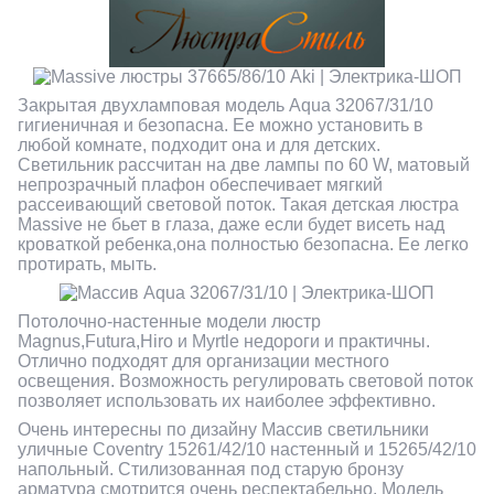
Закрытая двухламповая модель Aqua 32067/31/10
гигиеничная и безопасна. Ее можно установить в
любой комнате, подходит она и для детских.
Светильник рассчитан на две лампы по 60 W, матовый
непрозрачный плафон обеспечивает мягкий
рассеивающий световой поток. Такая детская люстра
Massive не бьет в глаза, даже если будет висеть над
кроваткой ребенка,она полностью безопасна. Ее легко
протирать, мыть.
Потолочно-настенные модели люстр
Magnus,Futura,Hiro и Myrtle недороги и практичны.
Отлично подходят для организации местного
освещения. Возможность регулировать световой поток
позволяет использовать их наиболее эффективно.
Очень интересны по дизайну Массив светильники
уличные Coventry 15261/42/10 настенный и 15265/42/10
напольный. Стилизованная под старую бронзу
арматура смотрится очень респектабельно. Модель