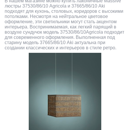
В нашем магазине можно купить лаконичные Massive
люстры 37530/86/10 Agricola и 37665/86/10 Aki
Розумна інсталяція Ajax
подходят для кухонь, столовых, коридоров с высокими
потолками. Несмотря на нейтральное цветовое
оформление, эти светильники могут стать акцентом
Датчики
интерьера. Воспринимаемая, как легкий парящий в
воздухе сундучок модель 37530/86/10Agricola подходит
для современного оформления. Выполненная под
старину модель 37665/86/10 Aki актуальна при
создании классических и интерьеров в стиле ретро.