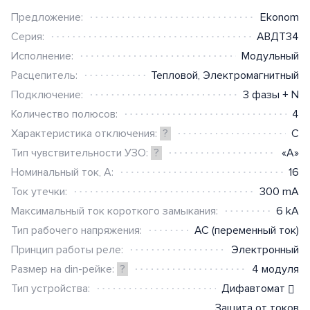
Предложение:
Ekonom
Серия:
АВДТ34
Исполнение:
Модульный
Расцепитель:
Тепловой
,
Электромагнитный
Подключение:
3 фазы + N
Количество полюсов:
4
Характеристика отключения:
?
C
Тип чувствительности УЗО:
?
«A»
Номинальный ток, А:
16
Ток утечки:
300 mA
Максимальный ток короткого замыкания:
6 kA
Тип рабочего напряжения:
AC (переменный ток)
Принцип работы реле:
Электронный
Размер на din-рейке:
?
4 модуля
Тип устройства:
Дифавтомат
Защита от токов