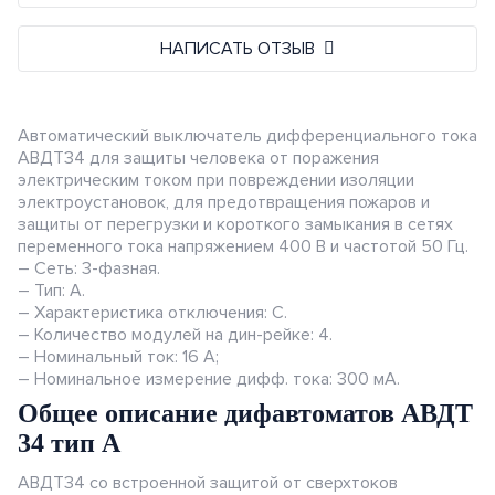
панелей
Рабочие столы
Аксессуары
централизованных ПВУ
Диффузоры
Измерение
Аксессуары
NETATMO (Legrand)
Тепловентиляторы
противопожарные
Другие садовые
НАПИСАТЬ ОТЗЫВ
Аксессуары и расходный
Ревизионные дверцы
принадлежности
JUNG HOME
материал
Аксессуары для
Монтажные элементы
промышленной вентиляции
ABB i-bus
Автоматический выключатель дифференциального тока
АВДТ34 для защиты человека от поражения
электрическим током при повреждении изоляции
Elko EP RF-Control
электроустановок, для предотвращения пожаров и
защиты от перегрузки и короткого замыкания в сетях
Berker.Net
переменного тока напряжением 400 В и частотой 50 Гц.
– Сеть: 3-фазная.
Умная инсталляция Ajax
– Тип: А.
– Характеристика отключения: C.
– Количество модулей на дин-рейке: 4.
Датчики
– Номинальный ток: 16 А;
– Номинальное измерение дифф. тока: 300 мА.
Общее описание дифавтоматов АВДТ
34 тип А
АВДТ34 со встроенной защитой от сверхтоков