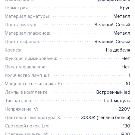
Геометрия:
Круг
Материал арматуры:
Металл
Цвет арматуры:
Зеленый
,
Серый
Материал плафонов:
Металл
Цвет плафонов:
Зеленый
,
Серый
Крепеж:
На дюбеля
Функция диммирования:
Нет
Пульт управления:
Нет
Количество ламп, шт:
1
Мощность светильника, Вт:
10
Лампы в комплекте:
Встроенный led
Тип патрона:
Led-модуль
Напряжение, V:
220V
Цветовая температура, К:
3000К (теплый белый)
Световой поток, Lm:
130
Степень защиты, IP:
IP20