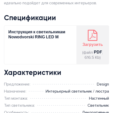
Тепловентиляторы
противопожарные
Другие садовые
идеально подойдет для современных интерьеров.
Аксессуары и расходный
Ревизионные дверцы
принадлежности
JUNG HOME
материал
Аксессуары для
Спецификации
Монтажные элементы
промышленной вентиляции
ABB i-bus
Elko EP RF-Control
Инструкция к светильникам
Nowodvorski RING LED M
Berker.Net
Загрузить
(файл
PDF
,
Умная инсталляция Ajax
616.5 Kb)
Датчики
Характеристики
Предложение:
Design
Назначение:
Интерьерный светильник / люстра
Тип монтажа:
Настенный
Тип светильника:
Светильник
Особенность:
Декоративные