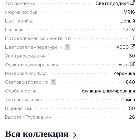
Ножницы (электро)
Тип лампочки:
Светодиодная
Клеевые пистолеты
Приточные
вентиляции
децентрализованных ПВУ
Крепление для солнечных
Решетки и анемостаты
Ножницы
Умный дом
Нулевые шины
Аксессуары для
Форма колбы:
MR16
вентиляционные установки
Кусторезы
панелей
Рабочие столы
Аксессуары
централизованных ПВУ
Цвет колбы:
Белый
Диффузоры
Измерение
Аксессуары
NETATMO (Legrand)
Тепловентиляторы
противопожарные
Питание:
220V
Другие садовые
Аксессуары и расходный
Ревизионные дверцы
Потребляемая мощность, Вт:
7
принадлежности
JUNG HOME
материал
Аксессуары для
Цветовая температура, К:
?
4000
Монтажные элементы
промышленной вентиляции
ABB i-bus
Угол рассеивания, °:
60
Функция диммирования:
Есть
Elko EP RF-Control
Материал корпуса:
Керамика
Световой поток, lm:
?
840
Berker.Net
Особенности:
функция диммирования
Умная инсталляция Ajax
Тип светильника:
Лампа
Ширина, мм:
50
Датчики
Высота / Глубина, мм:
26
Вся коллекция