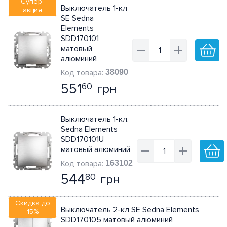
Супер-
Выключатель 1-кл
акция
SE Sedna
Elements
SDD170101
матовый
алюминий
38090
551
грн
60
Выключатель 1-кл.
Sedna Elements
SDD170101U
матовый алюминий
163102
544
грн
80
Скидка до
Выключатель 2-кл SE Sedna Elements
15%
SDD170105 матовый алюминий