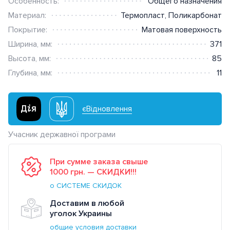
Особенность:
Общего назначения
PLANK
Fontini F-37
Монтаж в пол
Материал:
Термопласт
,
Поликарбонат
Наружный монтаж Berker
Покрытие:
Матовая поверхность
ETI Hermetics
Fontini Barcelona
Classic
W.1
Ширина, мм:
371
Videx
Комплектующие для Garby
Nordic
Высота, мм:
85
и Dimbler
Глубина, мм:
11
Полезные устройства
Всё для коммутации и
єВідновлення
управления
Учасник державної програми
Контакторы
Кабель, провод
При сумме заказа свыше
АВР (автоматический ввод
Модульные
Бесшумные
1000 грн. — СКИДКИ!!!
Силовой кабель
резерва питания)
о СИСТЕМЕ СКИДОК
Прокладка и монтаж
Корпусные
Малогабаритные
кабеля
Доставим в любой
Шнур
АВВГ
Реле
1 фазные
уголок Украины
Тепловые реле
Реверсивные
общие условия доставки