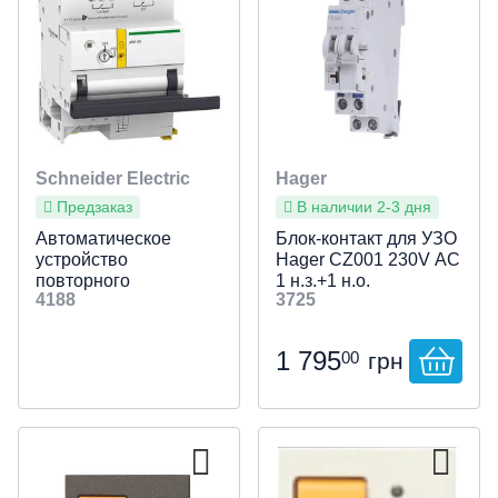
Schneider Electric
Hager
Предзаказ
В наличии 2-3 дня
Автоматическое
Блок-контакт для УЗО
устройство
Hager CZ001 230V АС
повторного
1 н.з.+1 н.о.
4188
3725
включения ARA ilD
(Для
дифференциального
1 795
00
грн
выключателя нагрузки
4P, 4-программы)