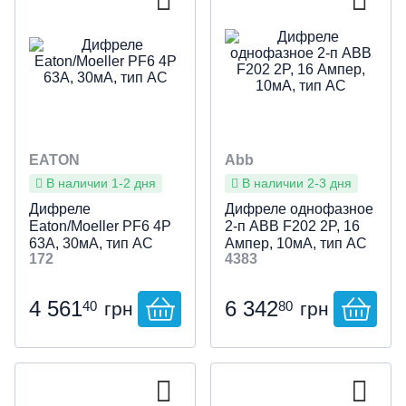
EATON
Abb
В наличии 1-2 дня
В наличии 2-3 дня
Дифреле
Дифреле однофазное
Eaton/Moeller PF6 4P
2-п ABB F202 2P, 16
63А, 30мА, тип АС
Ампер, 10мА, тип АС
172
4383
4 561
6 342
40
80
грн
грн