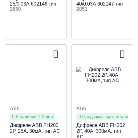
25/0,03А 602146 тип
40/0,03А 602147 тип
2850
2851
AC
AC
Abb
Abb
В наличии 1-2 дня
Предзаказ: срок поставки 4
Дифреле ABB FH202
Дифреле ABB FH202
2P, 25А, 30мА, тип АС
2P, 40А, 300мА, тип
АС