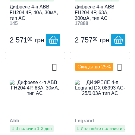
Дифреле 4-п ABB
Дифреле 4-п ABB
FH204 4P, 40А, 30мА,
FH204 4P, 63А,
тип АС
300мА, тип АС
145
17888
2 571
2 757
00
50
грн
грн
Скидка до 25%
Abb
Legrand
В наличии 1-2 дня
Уточняйте наличие и сроки