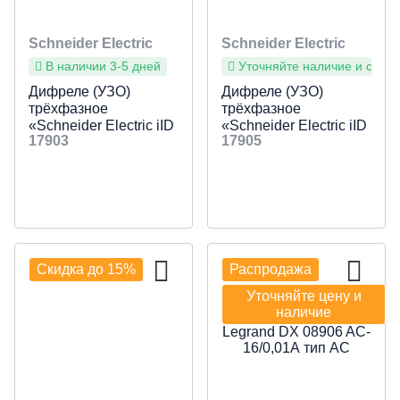
Schneider Electric
Schneider Electric
В наличии 3-5 дней
Уточняйте наличие и сроки
Дифреле (УЗО)
Дифреле (УЗО)
трёхфазное
трёхфазное
«Schneider Electric iID
«Schneider Electric iID
17903
17905
K» 4p 40 Aмер 30мА
K» 4p 63 Aмер 300мА
тип-AC
тип-AC
Скидка до 15%
Распродажа
Уточняйте цену и
наличие