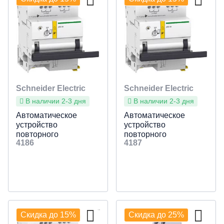
Умная инсталляция Ajax
Датчики
Schneider Electric
Schneider Electric
В наличии 2-3 дня
В наличии 2-3 дня
Автоматическое
Автоматическое
устройство
устройство
повторного
повторного
4186
4187
включения ARA ilD
включения ARA ilD
(Для
(Для
дифференциального
дифференциального
выключателя нагрузки
выключателя нагрузки
2P, 1-программа)
2P, 4-программы)
Скидка до 15%
Скидка до 25%