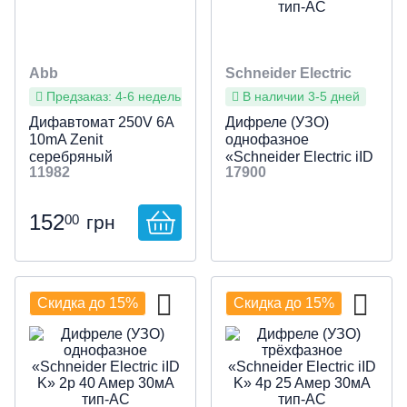
Abb
Schneider Electric
Предзаказ: 4-6 недель
В наличии 3-5 дней
Дифавтомат 250V 6A
Дифреле (УЗО)
10mA Zenit
однофазное
серебряный
«Schneider Electric iID
11982
17900
K» 2p 25 Aмер 30мА
тип-AC
152
00
грн
Скидка до 15%
Скидка до 15%