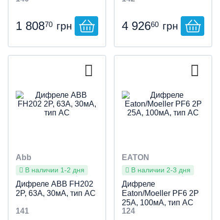
1 808
4 926
70
60
грн
грн
Abb
EATON
В наличии 1-2 дня
В наличии 2-3 дня
Дифреле ABB FH202
Дифреле
2P, 63А, 30мА, тип АС
Eaton/Moeller PF6 2P
25А, 100мА, тип АС
141
124