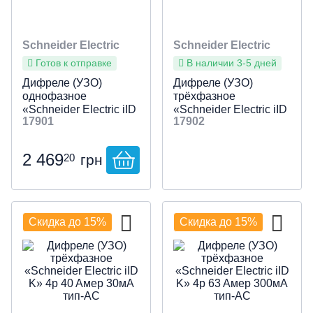
Schneider Electric
Schneider Electric
Готов к отправке
В наличии 3-5 дней
Дифреле (УЗО)
Дифреле (УЗО)
однофазное
трёхфазное
«Schneider Electric iID
«Schneider Electric iID
17901
17902
K» 2p 40 Aмер 30мА
K» 4p 25 Aмер 30мА
тип-AC
тип-AC
2 469
20
грн
Скидка до 15%
Скидка до 15%