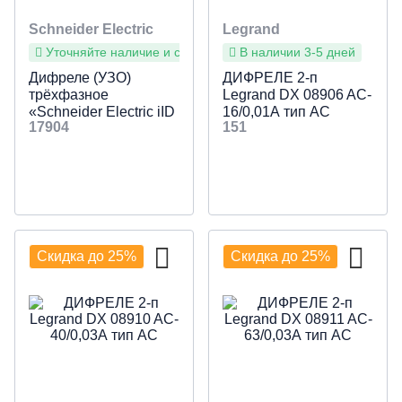
Schneider Electric
Legrand
Уточняйте наличие и сроки
В наличии 3-5 дней
Дифреле (УЗО)
ДИФРЕЛЕ 2-п
трёхфазное
Legrand DX 08906 AC-
«Schneider Electric iID
16/0,01А тип AC
17904
151
K» 4p 63 Aмер 30мА
тип-AC
Скидка до 25%
Скидка до 25%