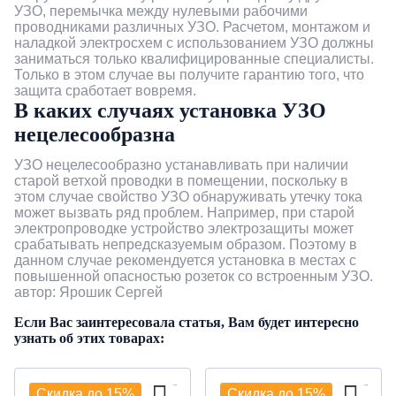
Системы накопления и
Саморегулирующийся
монтажа
DIN-рейку
Культиваторы и мотоблоки
вентиляторы
использования
противоточные
Термоусадочная трубка
УЗО, перемычка между нулевыми рабочими
Наборы инструментов
рейку
Вентиляционные каналы
энергообеспечения
Клапаны противопожарные
Пластиковые воздуховоды
проводниками различных УЗО. Расчетом, монтажом и
греющий кабель
Фены и паяльники
Гаечные ключи
Защита от затопления
Вызывные панели
Дополнительные элементы
наладкой электросхем с использованием УЗО должны
Щиты для накладного
Клеммы на DIN-рейку
Садовые измельчители
Радиальные промышленные
Для школ и общественных
ПВУ бытовые роторные
Спиральная кабельная
для СИП-арматуры
заниматься только квалифицированные специалисты.
Все термостаты
Счетчики / Контроллеры заряда
Частотные преобразователи
Полужесткие воздуховоды
монтажа
Многофункциональный
Обжимной инструмент
Солнечные системы SOLAR
Готовые комплекты
вентиляторы
зданий
обвязка
Только в этом случае вы получите гарантию того, что
Клеммные блоки N и PEN
Аэраторы
для вентиляции
ПВУ бытовые
защита сработает вовремя.
инструмент
Средства защиты и
Кабель для SOLAR систем
Гибкие воздуховоды
В каких случаях установка УЗО
Ножи
Звонки дверные
Аксессуары
Приточные вентиляционные
Аксессуары для
перекрестноточные
Маркировка для кабеля
устройства заземлений
Нулевые шины
Ножницы (электро)
Аксессуары
нецелесообразна
Клеевые пистолеты
установки
децентрализованных ПВУ
Крепление для солнечных
Решетки и анемостаты
Ножницы
Умный дом
противопожарные
Аксессуары для
УЗО нецелесообразно устанавливать при наличии
Аксессуары
Кусторезы
панелей
Рабочие столы
Тепловентиляторы
централизованных ПВУ
старой ветхой проводки в помещении, поскольку в
Диффузоры
Измерение
NETATMO (Legrand)
этом случае свойство УЗО обнаруживать утечку тока
Другие садовые
может вызвать ряд проблем. Например, при старой
Аксессуары и расходный
Аксессуары для
Ревизионные дверцы
электропроводке устройство электрозащиты может
принадлежности
JUNG HOME
материал
промышленной вентиляции
срабатывать непредсказуемым образом. Поэтому в
данном случае рекомендуется установка в местах с
Монтажные элементы
ABB i-bus
повышенной опасностью розеток со встроенным УЗО.
автор: Ярошик Сергей
Elko EP RF-Control
Если Вас заинтересовала статья, Вам будет интересно
узнать об этих товарах:
Berker.Net
Скидка до 15%
Скидка до 15%