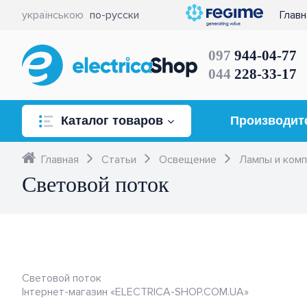
українською
по-русски
Главн
097
944-04-77
044
228-33-17
Каталог товаров
Производит
Освещение
Главная
Статьи
Освещение
Лампы и ком
Световой поток
Розетки и выключатели
Всё для коммутации и
управления
Кабель, провод
Световой поток
Інтернет-магазин «ELECTRICA-SHOP.COM.UA»