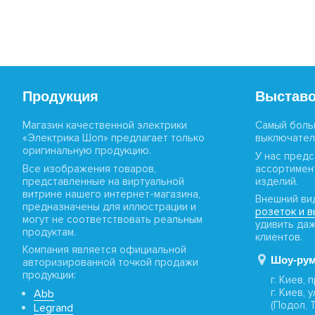
Прокладка и монтаж кабеля
Защита электросети
Для электродвигателей
Продукция
Выставо
Теплый пол и обогрев
Магазин качественной электрики
Самый боль
«Электрика Шоп» предлагает только
выключател
оригинальную продукцию.
У нас пред
Щитовое оборудование
Все изображения товаров,
ассортимен
представленные на виртуальной
изделий.
витрине нашего интернет-магазина,
Электроинструмент
Внешний ви
предназначены для иллюстрации и
розеток и 
могут не соответствовать реальным
удивить да
продуктам.
Вентиляция
клиентов.
Компания является официальной
Шоу-рум
авторизированной точкой продажи
Зарядки
продукции:
г. Киев,
для электромобилей
г. Киев,
Abb
(Подол, 
Legrand