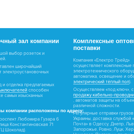
чный зал компании
Комплексные опто
поставки
шой выбор розеток и
ей.
Компания «Електро Трейд»
осуществляет комплексные 
ставлен широчайший
электротехнического обору
т электроустановочных
автоматика, освещение и об
электрический тёплый пол
).
д и отделка предлагаемых
Осуществляем «под ключ», с
выключателей
способен
продажу кабельно-проводни
же самых изысканных
, автоматов защиты на объе
различной сложности.
ы компании расположены по адресу:
Регулярные отправки грузов
Украины, доставка службой 
 проспект Любомира Гузара 6
Почта» в Одессу, Днепр, Льв
 улица Константиновская 71
Запорожье, Ровно, Луцк, Хер
ТЦ Шоколад).