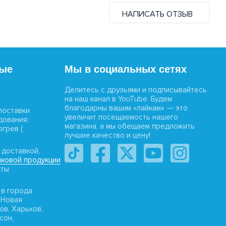
НАПИСАТЬ ОТЗЫВ
вые
Мы в социальных сетях
Делитесь с друзьями и подписывайтесь
на наш канал в YouTube. Будем
благодарны вашим «лайкам» — это
поставки
увеличит посещаемость нашего
дования:
магазина, а мы обещаем предложить
огрев (
лучшие качество и цену!
 доставкой,
ковой продукции
кты
 в города
«Новая
ов, Харьков,
сон,