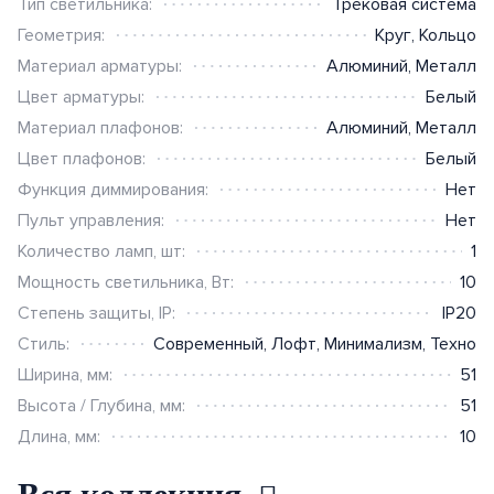
Тип светильника:
Трековая система
Монтажные элементы
промышленной вентиляции
ABB i-bus
Геометрия:
Круг
,
Кольцо
Материал арматуры:
Алюминий
,
Металл
Elko EP RF-Control
Цвет арматуры:
Белый
Berker.Net
Материал плафонов:
Алюминий
,
Металл
Цвет плафонов:
Белый
Умная инсталляция Ajax
Функция диммирования:
Нет
Пульт управления:
Нет
Датчики
Количество ламп, шт:
1
Мощность светильника, Вт:
10
Степень защиты, IP:
IP20
Стиль:
Современный
,
Лофт
,
Минимализм
,
Техно
Ширина, мм:
51
Высота / Глубина, мм:
51
Длина, мм:
10