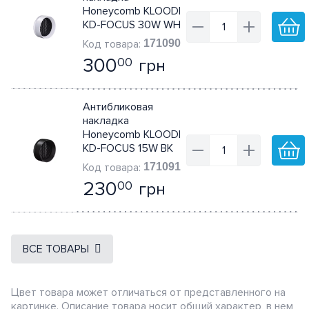
Honeycomb KLOODI
KD-FOCUS 30W WH
171090
300
грн
00
Антибликовая
накладка
Honeycomb KLOODI
KD-FOCUS 15W BK
171091
230
грн
00
ВСЕ ТОВАРЫ
Цвет товара может отличаться от представленного на
картинке. Описание товара носит общий характер, в нем